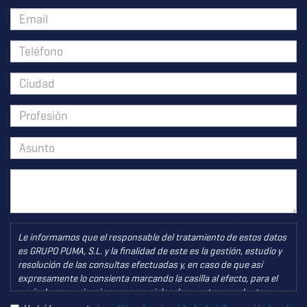
Le informamos que el responsable del tratamiento de estos datos
es GRUPO PUMA, S.L. y la finalidad de este es la gestión, estudio y
resolución de las consultas efectuadas y, en caso de que así
expresamente lo consienta marcando la casilla al efecto, para el
envío de comunicaciones comerciales de nuestros productos y
servicios, encontrándonos legitimados para este tratamiento a