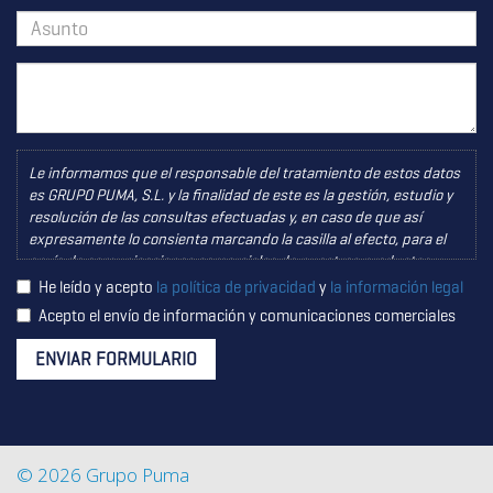
Le informamos que el responsable del tratamiento de estos datos
es GRUPO PUMA, S.L. y la finalidad de este es la gestión, estudio y
resolución de las consultas efectuadas y, en caso de que así
expresamente lo consienta marcando la casilla al efecto, para el
envío de comunicaciones comerciales de nuestros productos y
servicios, encontrándonos legitimados para este tratamiento a
He leído y acepto
la política de privacidad
y
la información legal
través del consentimiento que nos está otorgando en este acto.
Acepto el envío de información y comunicaciones comerciales
No se cederán datos a terceros salvo obligación legal. Usted
certifica que es mayor de 14 años y que por lo tanto posee la
ENVIAR FORMULARIO
capacidad legal necesaria para la prestación de este
consentimiento y todo ello, de conformidad con lo establecido en
la Política de Privacidad. Puede usted acceder, rectificar y suprimir
los datos, así como otros derechos, como se explica en la
información adicional. Puede consultar la información adicional y
© 2026 Grupo Puma
detallada sobre Protección de Datos pinchando aquí
+ info