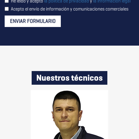
He leído y acepto
la política de privacidad
y
la información legal
través del consentimiento que nos está otorgando en este acto.
Acepto el envío de información y comunicaciones comerciales
No se cederán datos a terceros salvo obligación legal. Usted
certifica que es mayor de 14 años y que por lo tanto posee la
ENVIAR FORMULARIO
capacidad legal necesaria para la prestación de este
consentimiento y todo ello, de conformidad con lo establecido en
la Política de Privacidad. Puede usted acceder, rectificar y suprimir
los datos, así como otros derechos, como se explica en la
información adicional. Puede consultar la información adicional y
detallada sobre Protección de Datos pinchando aquí
+ info
Nuestros técnicos