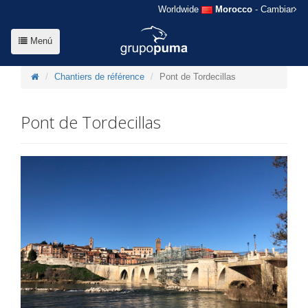
Worldwide
Morocco
- Cambiar
Menú
Chantiers de référence
Pont de Tordecillas
Pont de Tordecillas