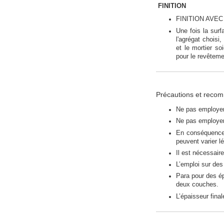
FINITION
FINITION AVE
Une fois la surf
l'agrégat choisi
et le mortier so
pour le revêteme
Précautions et reco
Ne pas employer
Ne pas employer 
En conséquence
peuvent varier l
Il est nécessaire
L’emploi sur des
Para pour des ép
deux couches.
L’épaisseur fina