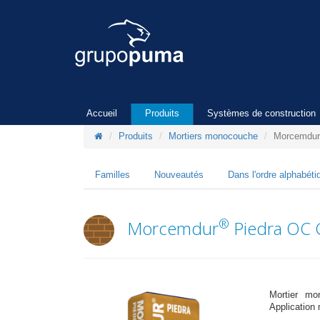
Accueil
Produits
Systèmes de construction
Produits
Mortiers monocouche
Morcemdur
Familles
Nouveautés
Dans l'ordre alphabéti
®
Morcemdur
Piedra OC C
Mortier mo
Application