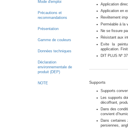
Mode d'emploi
Application dire
Application en ex
Précautions et
Revêtement imp
recommandations
Perméable à la v
Présentation
Ne se fissure p
Résistant aux i
Gamme de couleurs
Evite la peint
application. Fini
Données techniques
DIT PLUS Nº 37
Déclaration
environnementale de
produit (DEP)
Supports
NOTE
Supports conven
Les supports doi
décoffrant, prod
Dans des conditi
convient d’humidi
Dans certaines z
persiennes, angl