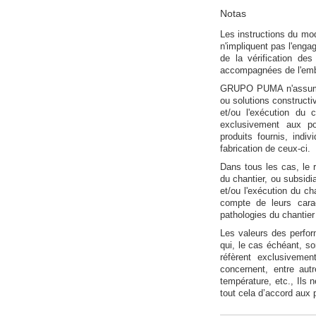
Notas
Les instructions du mo
n'impliquent pas l'eng
de la vérification des
accompagnées de l'embal
GRUPO PUMA n'assume p
ou solutions constructiv
et/ou l'exécution du
exclusivement aux po
produits fournis, ind
fabrication de ceux-ci.
Dans tous les cas, le r
du chantier, ou subsidia
et/ou l'exécution du ch
compte de leurs carac
pathologies du chantier
Les valeurs des perfo
qui, le cas échéant, s
réfèrent exclusiveme
concernent, entre autr
température, etc., Ils 
tout cela d’accord aux 