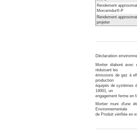
Rendement approximat
Morcemdur®-P
Rendement approximati
projeter
Déclaration environn
Mortier élaboré avec 
réduisant les
émissions de gaz à eff
production
équipés de systèmes d
14001, un
engagement ferme en fa
Mortier muni d'une ét
Environnementale
de Produit vérifiée en