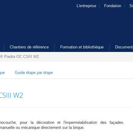
L'entreprise
Fondation
S
Chantiers de référence
Formation et bibliothèque
Document
® Piedra OC CSIII W2
que
Guide étape par étape
SIII W2
nocouche, pour la décoration et l'imperméabilisation des façades.
 manuelle ou mécanique directement sur la brique.