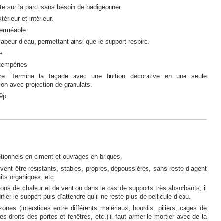
cte sur la paroi sans besoin de badigeonner.
térieur et intérieur.
erméable.
apeur d’eau, permettant ainsi que le support respire.
as.
ntempéries
ure. Termine la façade avec une finition décorative en une seule
tion avec projection de granulats.
9p.
tionnels en ciment et ouvrages en briques.
vent être résistants, stables, propres, dépoussiérés, sans reste d’agent
uits organiques, etc.
ons de chaleur et de vent ou dans le cas de supports très absorbants, il
fier le support puis d’attendre qu’il ne reste plus de pellicule d’eau.
ones (interstices entre différents matériaux, hourdis, piliers, cages de
es droits des portes et fenêtres, etc.) il faut armer le mortier avec de la