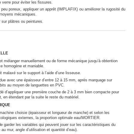
e verre pour éviter les fissures.
 peu poreux, appliquer un apprêt (IMPLAFIX) ou améliorer la rugosité du
s moyens mécaniques.
 sur plâtres ou peintures.
ELLE
u et mélanger manuellement ou de forme mécanique jusqu’à obtention
ce homogène et maniable.
t malaxé sur le support à l’aide d’une lisseuse.
ndue avec une épaisseur d’entre 12 à 15 mm, après marquage sur
ébits au moyen de languettes en PVC.
dé d’appliquer une première couche de 2 à 3 mm bien compacte pour
t, en étendant par la suite le reste du matériel.
NIQUE
a machine choisie (épaisseur et longueur de manche) et selon les
tologiques externes, la proportion optimale eau/MORTIER.
de garder les variables qui peuvent jouer sur les caractéristiques du
 au mur, angle d’utilisation et quantité d’eau).