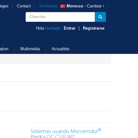
ièges
Contact
Worldwide
Morocco
- Cambiar
Hola
invitado
Entrar
|
Registrarse
ation
Multimédia
Actualités
®
Sistemas usando Morcemdur
Piedra OC CSIII W2