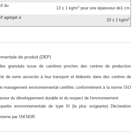
if du
2
13 ± 1 kg/m
pour une épaisseur de1 cm
f agrégat à
2
10 ± 1 kg/m
ementale de produit (DEP)
des granulats issus de carrières proches des centres de production
et de serre associés à leur transport et élaborés dans des centres de
e management environnemental certifiés conformément à la norme ISO
veur du développement durable et du respect de l'environnement.
iquette environnementale de type III (la plus exigeante) Déclaration
 externe par l'AENOR.