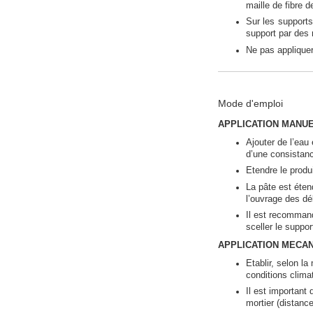
maille de fibre d
Sur les supports
support par de
Ne pas appliquer
Mode d'emploi
APPLICATION MANU
Ajouter de l’ea
d’une consistan
Etendre le produi
La pâte est éte
l’ouvrage des d
Il est recomman
sceller le suppor
APPLICATION MECA
Etablir, selon l
conditions clima
Il est important 
mortier (distance