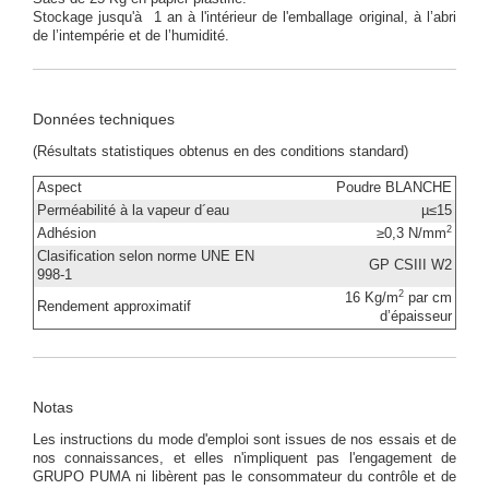
Stockage jusqu'à 1 an à l'intérieur de l'emballage original, à l’abri
de l’intempérie et de l’humidité.
Données techniques
(Résultats statistiques obtenus en des conditions standard)
Aspect
Poudre BLANCHE
Perméabilité à la vapeur d´eau
µ≤15
2
Adhésion
≥0,3 N/mm
Clasification selon norme UNE EN
GP CSIII W2
998-1
2
16 Kg/m
par cm
Rendement approximatif
d’épaisseur
Notas
Les instructions du mode d'emploi sont issues de nos essais et de
nos connaissances, et elles n'impliquent pas l'engagement de
GRUPO PUMA ni libèrent pas le consommateur du contrôle et de