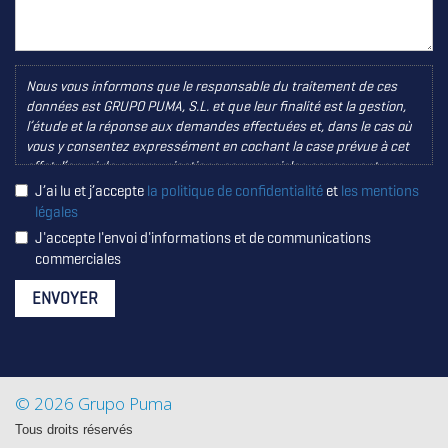
Nous vous informons que le responsable du traitement de ces
données est GRUPO PUMA, S.L. et que leur finalité est la gestion,
l’étude et la réponse aux demandes effectuées et, dans le cas où
vous y consentez expressément en cochant la case prévue à cet
effet, l’envoi de communications commerciales concernant nos
produits et services. Ce traitement est légitimé par le
J’ai lu et j’accepte
la politique de confidentialité
et
les mentions
consentement que vous nous accordez par la présente. Aucune
légales
donnée ne sera communiquée à des tiers, sauf obligation légale.
J'accepte l'envoi d'informations et de communications
Vous certifiez être âgé de plus de 14 ans et disposer, par
commerciales
conséquent, de la capacité juridique nécessaire pour donner ce
consentement, conformément à ce qui est établi dans la Politique
ENVOYER
de Confidentialité. Vous pouvez accéder à vos données, les
rectifier ou les supprimer, ainsi qu’exercer d’autres droits, comme
expliqué dans les informations complémentaires. Vous pouvez
consulter les informations complémentaires et détaillées sur la
Protection des Données en cliquant ici
+ info
© 2026 Grupo Puma
Tous droits réservés