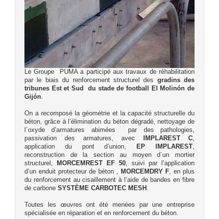
Le Groupe PUMA a participé aux travaux de réhabilitation
par le biais du renforcement structurel des
gradins des
tribunes Est et Sud du stade de football El Molinón de
Gijón
.
On a recomposé la géométrie et la capacité structurelle du
béton, grâce à l’élimination du béton dégradé, nettoyage de
l´oxyde d’armatures abimées par des pathologies,
passivation des armatures, avec
IMPLAREST C
,
application du pont d’union,
EP IMPLAREST
,
reconstruction de la section au moyen d´un mortier
structurel,
MORCEMREST EF 50
, suivi par l’application
d’un enduit protecteur de béton ,
MORCEMDRY F
, en plus
du renforcement au cisaillement à l’aide de bandes en fibre
de carbone
SYSTÈME CARBOTEC MESH
.
Toutes les œuvres ont été menées par une entreprise
spécialisée en réparation et en renforcement du béton.