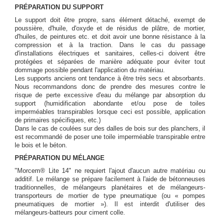
PRÉPARATION DU SUPPORT
Le support doit être propre, sans élément détaché, exempt de
poussière, d'huile, d'oxyde et de résidus de plâtre, de mortier,
d'huiles, de peintures etc. et doit avoir une bonne résistance à la
compression et à la traction. Dans le cas du passage
d'installations électriques et sanitaires, celles-ci doivent être
protégées et séparées de manière adéquate pour éviter tout
dommage possible pendant l'application du matériau.
Les supports anciens ont tendance à être très secs et absorbants.
Nous recommandons donc de prendre des mesures contre le
risque de perte excessive d'eau du mélange par absorption du
support (humidification abondante et/ou pose de toiles
imperméables transpirables lorsque ceci est possible, application
de primaires spécifiques, etc.)
Dans le cas de coulées sur des dalles de bois sur des planchers, il
est recommandé de poser une toile imperméable transpirable entre
le bois et le béton.
PRÉPARATION DU MÉLANGE
"Morcem® Lite 14" ne requiert l'ajout d'aucun autre matériau ou
additif. Le mélange se prépare facilement à l'aide de bétonneuses
traditionnelles, de mélangeurs planétaires et de mélangeurs-
transporteurs de mortier de type pneumatique (ou « pompes
pneumatiques de mortier »). Il est interdit d'utiliser des
mélangeurs-batteurs pour ciment colle.