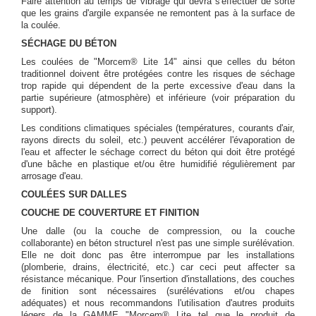
Faire attention au temps de vibrage qui devra s'effectuer de sorte
que les grains d'argile expansée ne remontent pas à la surface de
la coulée.
SÉCHAGE DU BÉTON
Les coulées de "Morcem® Lite 14" ainsi que celles du béton
traditionnel doivent être protégées contre les risques de séchage
trop rapide qui dépendent de la perte excessive d'eau dans la
partie supérieure (atmosphère) et inférieure (voir préparation du
support).
Les conditions climatiques spéciales (températures, courants d'air,
rayons directs du soleil, etc.) peuvent accélérer l'évaporation de
l'eau et affecter le séchage correct du béton qui doit être protégé
d'une bâche en plastique et/ou être humidifié régulièrement par
arrosage d'eau.
COULÉES SUR DALLES
COUCHE DE COUVERTURE ET FINITION
Une dalle (ou la couche de compression, ou la couche
collaborante) en béton structurel n'est pas une simple surélévation.
Elle ne doit donc pas être interrompue par les installations
(plomberie, drains, électricité, etc.) car ceci peut affecter sa
résistance mécanique. Pour l'insertion d'installations, des couches
de finition sont nécessaires (surélévations et/ou chapes
adéquates) et nous recommandons l'utilisation d'autres produits
légers de la GAMME "Morcem® Lite tel que le produit de