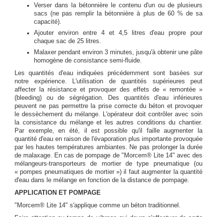
Verser dans la bétonnière le contenu d'un ou de plusieurs
sacs (ne pas remplir la bétonnière à plus de 60 % de sa
capacité).
Ajouter environ entre 4 et 4,5 litres d'eau propre pour
chaque sac de 25 litres.
Malaxer pendant environ 3 minutes, jusqu'à obtenir une pâte
homogène de consistance semi-fluide.
Les quantités d'eau indiquées précédemment sont basées sur
notre expérience. L'utilisation de quantités supérieures peut
affecter la résistance et provoquer des effets de « remontée »
(bleeding) ou de ségrégation. Des quantités d'eau inférieures
peuvent ne pas permettre la prise correcte du béton et provoquer
le dessèchement du mélange. L'opérateur doit contrôler avec soin
la consistance du mélange et les autres conditions du chantier.
Par exemple, en été, il est possible qu'il faille augmenter la
quantité d'eau en raison de l'évaporation plus importante provoquée
par les hautes températures ambiantes. Ne pas prolonger la durée
de malaxage. En cas de pompage de "Morcem® Lite 14" avec des
mélangeurs-transporteurs de mortier de type pneumatique (ou
« pompes pneumatiques de mortier ») il faut augmenter la quantité
d'eau dans le mélange en fonction de la distance de pompage.
APPLICATION ET POMPAGE
"Morcem® Lite 14" s'applique comme un béton traditionnel.