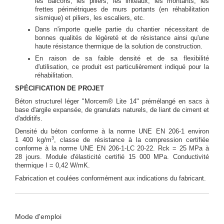
les balcons, les piliers, les linteaux, les montants, les
frettes périmétriques de murs portants (en réhabilitation
sismique) et piliers, les escaliers, etc.
Dans n'importe quelle partie du chantier nécessitant de
bonnes qualités de légèreté et de résistance ainsi qu'une
haute résistance thermique de la solution de construction.
En raison de sa faible densité et de sa flexibilité
d'utilisation, ce produit est particulièrement indiqué pour la
réhabilitation.
SPÉCIFICATION DE PROJET
Béton structurel léger "Morcem® Lite 14" prémélangé en sacs à
base d'argile expansée, de granulats naturels, de liant de ciment et
d'additifs.
Densité du béton conforme à la norme UNE EN 206-1 environ
3
1 400 kg/m
, classe de résistance à la compression certifiée
conforme à la norme UNE EN 206-1-LC 20-22. Rck = 25 MPa à
28 jours. Module d'élasticité certifié 15 000 MPa. Conductivité
thermique I = 0,42 W/mK.
Fabrication et coulées conformément aux indications du fabricant.
Mode d'emploi