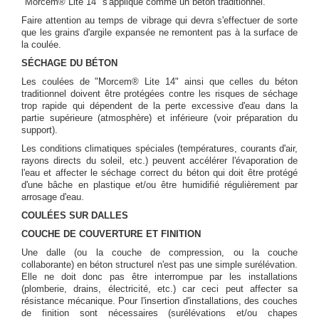
"Morcem® Lite 14" s'applique comme un béton traditionnel.
Faire attention au temps de vibrage qui devra s'effectuer de sorte
que les grains d'argile expansée ne remontent pas à la surface de
la coulée.
SÉCHAGE DU BÉTON
Les coulées de "Morcem® Lite 14" ainsi que celles du béton
traditionnel doivent être protégées contre les risques de séchage
trop rapide qui dépendent de la perte excessive d'eau dans la
partie supérieure (atmosphère) et inférieure (voir préparation du
support).
Les conditions climatiques spéciales (températures, courants d'air,
rayons directs du soleil, etc.) peuvent accélérer l'évaporation de
l'eau et affecter le séchage correct du béton qui doit être protégé
d'une bâche en plastique et/ou être humidifié régulièrement par
arrosage d'eau.
COULÉES SUR DALLES
COUCHE DE COUVERTURE ET FINITION
Une dalle (ou la couche de compression, ou la couche
collaborante) en béton structurel n'est pas une simple surélévation.
Elle ne doit donc pas être interrompue par les installations
(plomberie, drains, électricité, etc.) car ceci peut affecter sa
résistance mécanique. Pour l'insertion d'installations, des couches
de finition sont nécessaires (surélévations et/ou chapes