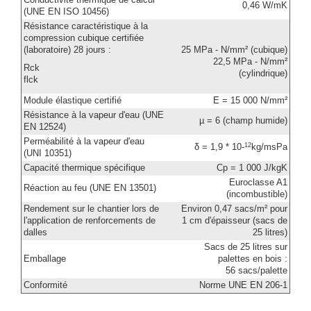
Conductivité thermique de calcul
0,46 W/mK
(UNE EN ISO 10456)
Résistance caractéristique à la
compression cubique certifiée
(laboratoire) 28 jours :
25 MPa - N/mm² (cubique)
22,5 MPa - N/mm²
Rck
(cylindrique)
flck
Module élastique certifié
E = 15 000 N/mm²
Résistance à la vapeur d'eau (UNE
µ = 6 (champ humide)
EN 12524)
Perméabilité à la vapeur d'eau
12
δ = 1,9 * 10-
kg/msPa
(UNI 10351)
Capacité thermique spécifique
Cp = 1 000 J/kgK
Euroclasse A1
Réaction au feu (UNE EN 13501)
(incombustible)
Rendement sur le chantier lors de
Environ 0,47 sacs/m² pour
l'application de renforcements de
1 cm d'épaisseur (sacs de
dalles
25 litres)
Sacs de 25 litres sur
Emballage
palettes en bois :
56 sacs/palette
Conformité
Norme UNE EN 206-1