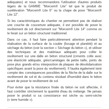
adéquates) et nous recommandons l'utilisation d'autres produits
légers de la GAMME "Morcem® Lite" tel que le produit de
surélévation "Morcem® Lite 6" ou la chape de pose "Morcem®
Lite 12".
Si les caractéristiques du chantier ne permettent pas de réaliser
une couche de couverture adéquate, il est possible de poser le
revêtement de sol directement sur "Morcem® Lite 14" comme on
le ferait sur un béton structurel traditionnel.
Dans ce cas, il faut faire particulièrement attention pendant la
réalisation de la surface de la coulée (lissage et planéité) et au
séchage du béton (voir la section « Séchage du béton »), et utiliser
des techniques et des matériaux adéquats pour coller le
revêtement sur une dalle en béton structurel (ciments colle avec
une élasticité adéquate, grès/carrelages de petite taille, joints de
pose plus grands et/ou interposition de plaques de désolidarisation
spécifiques avant la pose du revêtement). Il faudra également tenir
compte des conséquences possibles de la flèche de la dalle sur le
revêtement de sol et du contenu résiduel d'humidité dans le béton
avant de poser le revêtement de sol.
Pour éviter que la résistance finale du béton ne soit affectée, il
faut contrôler strictement la quantité d'eau du mélange. Ne jamais
poser le produit si sa consistance est sèche ou semi-sèche
(« terre humide »).