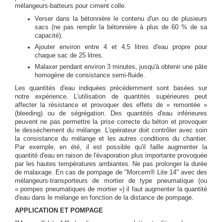
mélangeurs-batteurs pour ciment colle.
Verser dans la bétonnière le contenu d'un ou de plusieurs
sacs (ne pas remplir la bétonnière à plus de 60 % de sa
capacité).
Ajouter environ entre 4 et 4,5 litres d'eau propre pour
chaque sac de 25 litres.
Malaxer pendant environ 3 minutes, jusqu'à obtenir une pâte
homogène de consistance semi-fluide.
Les quantités d'eau indiquées précédemment sont basées sur
notre expérience. L'utilisation de quantités supérieures peut
affecter la résistance et provoquer des effets de « remontée »
(bleeding) ou de ségrégation. Des quantités d'eau inférieures
peuvent ne pas permettre la prise correcte du béton et provoquer
le dessèchement du mélange. L'opérateur doit contrôler avec soin
la consistance du mélange et les autres conditions du chantier.
Par exemple, en été, il est possible qu'il faille augmenter la
quantité d'eau en raison de l'évaporation plus importante provoquée
par les hautes températures ambiantes. Ne pas prolonger la durée
de malaxage. En cas de pompage de "Morcem® Lite 14" avec des
mélangeurs-transporteurs de mortier de type pneumatique (ou
« pompes pneumatiques de mortier ») il faut augmenter la quantité
d'eau dans le mélange en fonction de la distance de pompage.
APPLICATION ET POMPAGE