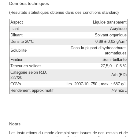
Données techniques
(Résultats statistiques obtenus dans des conditions standard)
Aspect
Liquide transparent
Liant
Acrylique
Diluant
Solvant organique
Densité 20ºC
0,89 ± 0,02 g/cm³
Dans la plupart d’hydrocarbures
Solubilité
aromatiques
Finition
Semi-brillante
Teneur en solides
27,5,0 ± 0,5 %
Catégorie selon R.D.
A/h (BD)
227/20
COVs
Lim. 2007-10: 750 ; max. : 687 g/L
Rendement approximatif
7-9 m2/L
Notas
Les instructions du mode d'emploi sont issues de nos essais et de