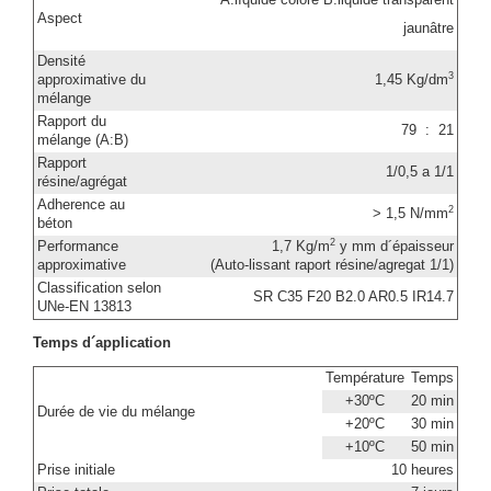
A:líquide coloré B:liquide transparent
Aspect
jaunâtre
Densité
3
approximative du
1,45 Kg/dm
mélange
Rapport du
79 : 21
mélange (A:B)
Rapport
1/0,5 a 1/1
résine/agrégat
Adherence au
2
> 1,5 N/mm
béton
2
Performance
1,7 Kg/m
y mm d´épaisseur
approximative
(Auto-lissant raport résine/agregat 1/1)
Classification selon
SR C35 F20 B2.0 AR0.5 IR14.7
UNe-EN 13813
Temps d´application
Température
Temps
+30ºC
20 min
Durée de vie du mélange
+20ºC
30 min
+10ºC
50 min
Prise initiale
10 heures