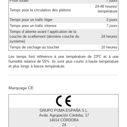
Prise totale
7 jours
24-48 houres/
Temps pour la circulation des piétons
température
Temps pour un trafic léger
3 jours
Temps pour un trafic intense
7 jours
Temps d´attente avant l´application de la
couche de scellement (dernière couche du
24 heures
système)
Temps de séchage au toucher
10 heures
Les temps font référence à une température de 23ºC et à une
humidité relative de 55%. Ils sont plus courts à haute température
et plus longs à basse température.
Marquage CE
GRUPO PUMA ESPAÑA S.L
Avda. Agrupación Córdoba, 17
14014 CÓRDOBA
24