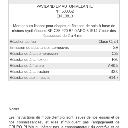
PAVILAND EP AUTONIVELANTE
Nº: 530052
EN 13813
Mortier auto-lissant pour chapes et finitions de sols à base de
résines synthétiques SR C35 F20 B2.0 ARO.5 IR14.7 pour des
épaisseurs de 2 à 4 mm.
Réaction au feu
Clase C
-s1
fl
Émission de substances corrosives
SR
Résistance à la compression
C35
Résistance à la flexion
F20
Résistance à l´usure
AR0.5
Résistance à la traction
B2.0
Résistance aux impacts
IR14.7
Notas
Les instructions du mode d'emploi sont issues de nos essais et de
nos connaissances, et elles n'impliquent pas l'engagement de
GRUPO PUMA ni libèrent pas le consommateur du contrôle et de