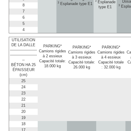
3
Dosa
Esplanade
3
Esplanade type E1
8
3
Espla
type E1
7
6
5
4
UTILISATION
DE LA DALLE
PARKING*
PARKING*
PARKING*
-----------------------
Camions rigides
Camions rigides
Camions rigides
Ca
-----------------------
à 2 essieux
à 3 essieux
à 4 essieux
--
Capacité totale:
Capacité totale:
Capacité totale
Ca
BÉTON HA 25
18.000 kg
26.000 kg
: 32.000 kg
ÉPAISSEUR
(cm)
25
24
23
22
21
20
19
18
17