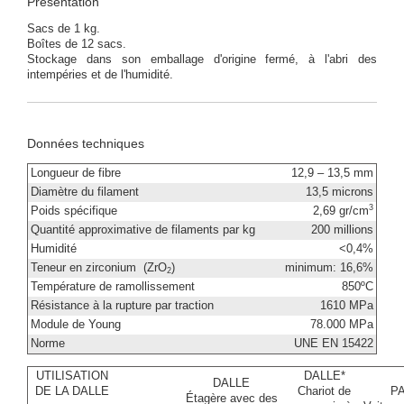
Présentation
Sacs de 1 kg.
Boîtes de 12 sacs.
Stockage dans son emballage d'origine fermé, à l'abri des
intempéries et de l'humidité.
Données techniques
Longueur de fibre
12,9 – 13,5 mm
Diamètre du filament
13,5 microns
3
Poids spécifique
2,69 gr/cm
Quantité approximative de filaments par kg
200 millions
Humidité
<0,4%
Teneur en zirconium (ZrO
)
minimum: 16,6%
2
Température de ramollissement
850ºC
Résistance à la rupture par traction
1610 MPa
Module de Young
78.000 MPa
Norme
UNE EN 15422
UTILISATION
DALLE*
DALLE
DE LA DALLE
Chariot de
P
Étagère avec des