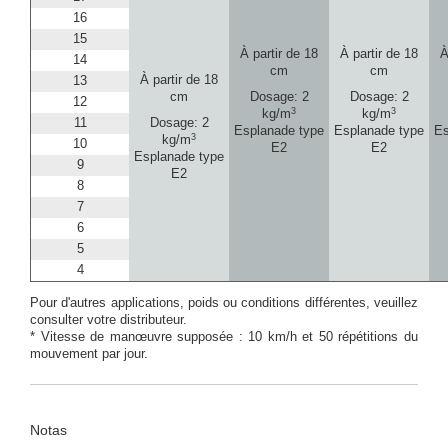
16
15
À partir de 18
À partir de 18
À
14
cm
cm
À partir de 18
13
cm
Dosage: 2
Dosage: 2
12
3
3
kg/m
kg/m
11
Dosage: 2
Esplanade type
Esplanade type
Es
3
kg/m
10
E2
E2
Esplanade type
9
E2
8
7
6
5
4
Pour d'autres applications, poids ou conditions différentes, veuillez
consulter votre distributeur.
* Vitesse de manœuvre supposée : 10 km/h et 50 répétitions du
mouvement par jour.
Notas