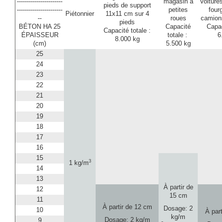
-----------------------
magasin à
Voiture
pieds de support
-----------------------
petites
four
Piétonnier
11x11 cm sur 4
--
roues
camions
pieds
BÉTON HA 25
Capacité
Capac
Capacité totale :
ÉPAISSEUR
totale :
6
8.000 kg
(cm)
5.500 kg
25
24
23
22
21
20
19
18
17
16
15
3
1 kg/m
14
13
À partir de
12
15 cm
11
À partir de 12 cm
Dosage: 2
10
À par
kg/m
Dosage: 2 kg/m
9