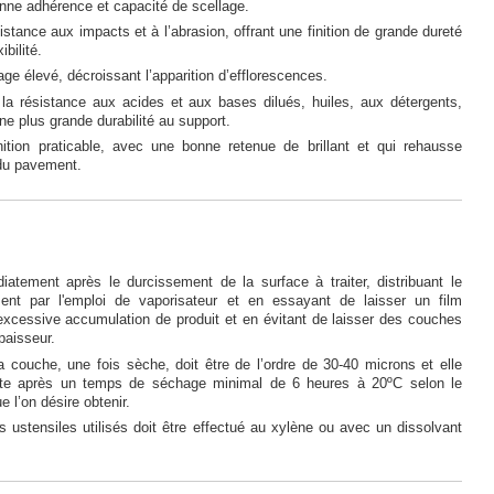
nne adhérence et capacité de scellage.
stance aux impacts et à l’abrasion, offrant une finition de grande dureté
ibilité.
age élevé, décroissant l’apparition d’efflorescences.
 la résistance aux acides et aux bases dilués, huiles, aux détergents,
une plus grande durabilité au support.
inition praticable, avec une bonne retenue de brillant et qui rehausse
 du pavement.
iatement après le durcissement de la surface à traiter, distribuant le
ment par l'emploi de vaporisateur et en essayant de laisser un film
excessive accumulation de produit et en évitant de laisser des couches
paisseur.
a couche, une fois sèche, doit être de l’ordre de 30-40 microns et elle
inte après un temps de séchage minimal de 6 heures à 20ºC selon le
e l’on désire obtenir.
 ustensiles utilisés doit être effectué au xylène ou avec un dissolvant