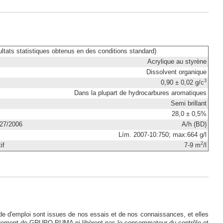
ltats statistiques obtenus en des conditions standard)
Acrylique au styrène
Dissolvent organique
3
0,90 ± 0,02 g/c
Dans la plupart de hydrocarbures aromatiques
Semi brillant
28,0 ± 0,5%
227/2006
A/h (BD)
Lím. 2007-10:750; max:664 g/l
2
if
7-9 m
/l
de d'emploi sont issues de nos essais et de nos connaissances, et elles
agement de GRUPO PUMA ni libèrent pas le consommateur du contrôle et