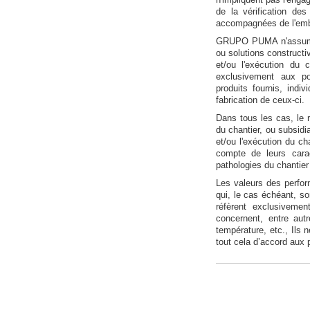
de la vérification des
accompagnées de l'embal
GRUPO PUMA n'assume p
ou solutions constructiv
et/ou l'exécution du
exclusivement aux po
produits fournis, ind
fabrication de ceux-ci.
Dans tous les cas, le r
du chantier, ou subsidia
et/ou l'exécution du ch
compte de leurs carac
pathologies du chantier
Les valeurs des perfo
qui, le cas échéant, s
réfèrent exclusiveme
concernent, entre autr
température, etc., Ils 
tout cela d’accord aux 