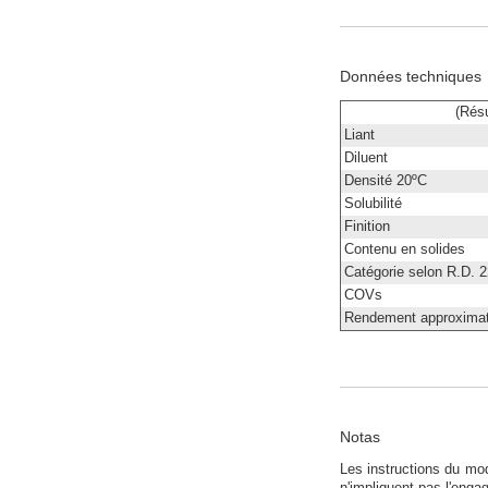
Données techniques
(Résu
Liant
Diluent
Densité 20ºC
Solubilité
Finition
Contenu en solides
Catégorie selon R.D. 
COVs
Rendement approximat
Notas
Les instructions du mo
n'impliquent pas l'eng