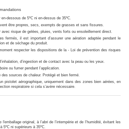
mmandations
r en-dessous de 5ºC ni en-dessus de 35ºC.
vent être propres, secs, exempts de grasses et sans fissures.
avec risque de gelées, pluies, vents forts ou ensoleillement direct.
s fermés, il est important d’assurer une aération adaptée pendant le
ion et de séchage du produit.
 moment respecter les dispositions de la - Loi de prévention des risques
’inhalation, d’ingestion et de contact avec la peau ou les yeux.
oire ou fumer pendant l’application.
é des sources de chaleur. Protégé et bien fermé.
un pistolet aérographique, uniquement dans des zones bien aérées, en
tection respiratoire si cela s’avère nécessaire.
e l'emballage original, à l’abri de l’intempérie et de l’humidité, évitant les
 à 5ºC ni supérieurs à 35ºC.