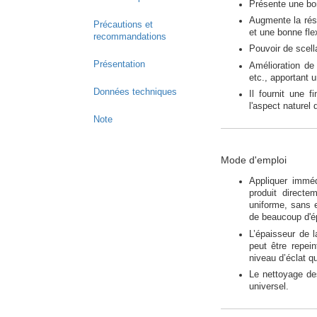
Présente une bo
Augmente la rési
Précautions et
et une bonne flex
recommandations
Pouvoir de scell
Présentation
Amélioration de
etc., apportant 
Données techniques
Il fournit une f
l'aspect naturel
Note
Mode d'emploi
Appliquer imméd
produit directe
uniforme, sans 
de beaucoup d'é
L’épaisseur de l
peut être repe
niveau d’éclat qu
Le nettoyage des
universel.