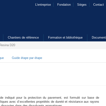
L'entreprise
Fondation
Sièges
Contact
Chantiers de référence
Formation et bibliothèque
Document
Resina D20
que
Guide étape par étape
uide indiqué pour la protection du pavement, est formulé sur base de
liques avec d´excellentes propriétés de dureté et résistance aux rayons
s, dissoutes dans des dissolvants aromatiques.