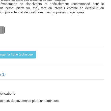
 évaporation de dissolvants et spécialement recommandé pour le
de béton, pierre vu, etc., tant en intérieur comme en extérieur, en
film protecteur et décoratif avec des propriétés magnifiques.
rger la fiche technique
 (1)
pplications
aitement de pavements pierreux extérieurs.