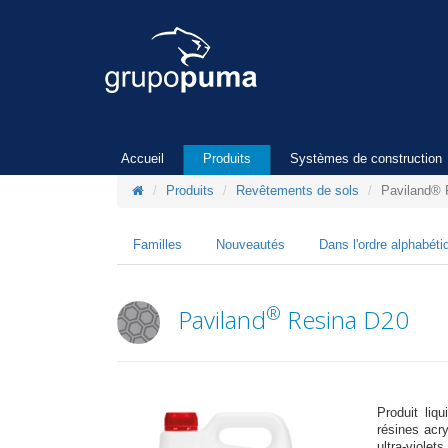
Accueil
Produits
Systèmes de construction
Produits
Revêtements de sols
Paviland® 
Familles
Nouveautés
Dans l'ordre alphabéti
®
Paviland
Resina D20
Produit liq
résines acry
ultra-violet