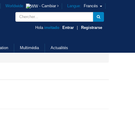
Worldwide
- Cambiar
Langue:
Francés
Hola
invitado
Entrar
|
Registrarse
ation
Multimédia
Actualités