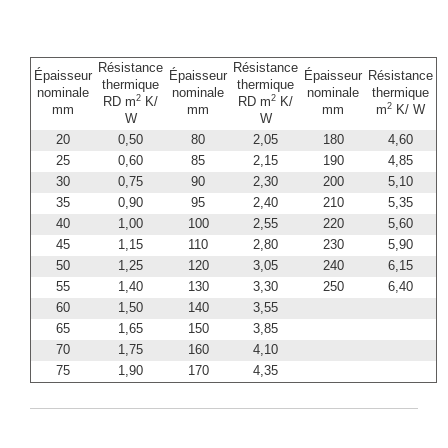
Résistance
Résistance
Épaisseur
Épaisseur
Épaisseur
Résistance
thermique
thermique
nominale
nominale
nominale
thermique
2
2
RD m
K/
RD m
K/
2
mm
mm
mm
m
K/ W
W
W
20
0,50
80
2,05
180
4,60
25
0,60
85
2,15
190
4,85
30
0,75
90
2,30
200
5,10
35
0,90
95
2,40
210
5,35
40
1,00
100
2,55
220
5,60
45
1,15
110
2,80
230
5,90
50
1,25
120
3,05
240
6,15
55
1,40
130
3,30
250
6,40
60
1,50
140
3,55
65
1,65
150
3,85
70
1,75
160
4,10
75
1,90
170
4,35