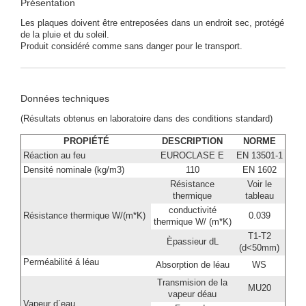
Présentation
Les plaques doivent être entreposées dans un endroit sec, protégé
de la pluie et du soleil.
Produit considéré comme sans danger pour le transport.
Données techniques
(Résultats obtenus en laboratoire dans des conditions standard)
PROPIÉTÉ
DESCRIPTION
NORME
Réaction au feu
EUROCLASE E
EN 13501-1
Densité nominale (kg/m3)
110
EN 1602
Résistance
Voir le
thermique
tableau
conductivité
Résistance thermique W/(m*K)
0.039
thermique W/ (m*K)
T1-T2
Èpassieur dL
(d<50mm)
Perméabilité á léau
Absorption de léau
WS
Transmision de la
MU20
vapeur déau
Vapeur d´eau