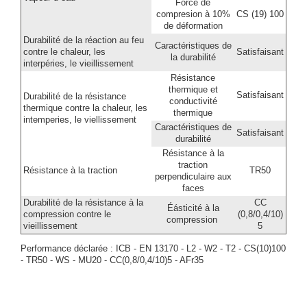
Force de
compresion à 10%
CS (19) 100
de déformation
Durabilité de la réaction au feu
Caractéristiques de
contre le chaleur, les
Satisfaisant
la durabilité
interpéries, le vieillissement
Résistance
thermique et
Satisfaisant
Durabilité de la résistance
conductivité
thermique contre la chaleur, les
thermique
intemperies, le viellissement
Caractéristiques de
Satisfaisant
durabilité
Résistance à la
traction
Résistance à la traction
TR50
perpendiculaire aux
faces
Durabilité de la résistance à la
CC
Éásticité à la
compression contre le
(0,8/0,4/10)
compression
vieillissement
5
Performance déclarée : ICB - EN 13170 - L2 - W2 - T2 - CS(10)100
- TR50 - WS - MU20 - CC(0,8/0,4/10)5 - AFr35