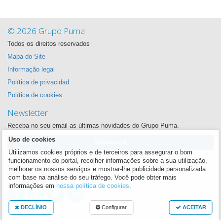
© 2026 Grupo Puma
Todos os direitos reservados
Mapa do Site
Informação legal
Política de privacidad
Política de cookies
Newsletter
Receba no seu email as últimas novidades do Grupo Puma.
Uso de cookies
Subscrever
Utilizamos cookies próprios e de terceiros para assegurar o bom
Siga-nos
funcionamento do portal, recolher informações sobre a sua utilização,
melhorar os nossos serviços e mostrar-lhe publicidade personalizada
Queremos estar sempre perto de si
com base na análise do seu tráfego. Você pode obter mais
informações em
nossa política de cookies
.
DECLÍNIO
Configurar
ACEITAR