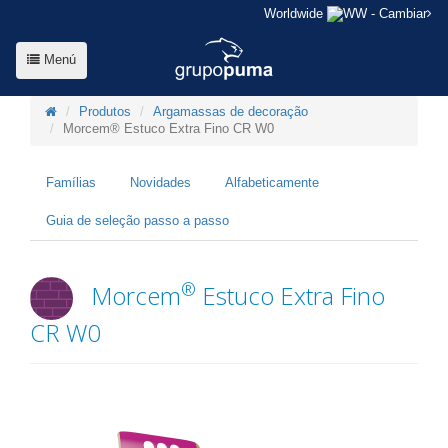
Worldwide
- Cambiar
Menú
Produtos
Argamassas de decoração
Morcem® Estuco Extra Fino CR W0
Famílias
Novidades
Alfabeticamente
Guia de seleção passo a passo
®
Morcem
Estuco Extra Fino
CR W0