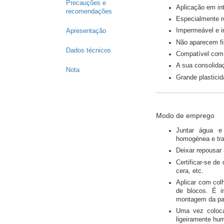
Precauções e
Aplicação em int
recomendações
Especialmente r
Impermeável e in
Apresentação
Não aparecem fi
Dados técnicos
Compatível com a
A sua consolidaç
Nota
Grande plasticid
Modo de emprego
Juntar água e
homogénea e tra
Deixar repousar
Certificar-se de
cera, etc.
Aplicar com colh
de blocos. É i
montagem da pa
Uma vez coloca
ligeiramente hu