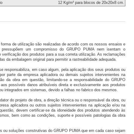
do
12 Kg/m² para blocos de 20x20x8 cm.
 forma de utilização são realizadas de acordo com os nossos ensaios e
ão pressupõem um compromisso do GRUPO PUMA nem isentam o
verificação dos produtos para a sua correta utilização. As reclamações
 da embalagem original para permitir a rastreabilidade adequada.
esponsabiliza, em caso algum, pela aplicação dos seus produtos ou
por parte da empresa aplicadora ou demais sujeitos intervenientes na
ção da obra em questão, limitando-se a responsabilidade do GRUPO
os possíveis danos atribuíveis direta e exclusivamente aos produtos
s ou integrados em sistemas, devido a falhas no fabrico dos mesmos.
ator do projeto de obra, a direção técnica ou o responsável da obra, ou
resa aplicadora ou outros sujeitos intervenientes na aplicação e/ou na
uestão, devem certificar-se da idoneidade dos produtos atendendo às
esmos, bem como as condições, suporte e possíveis patologias da obra
tos ou soluções construtivas do GRUPO PUMA que em cada caso sejam