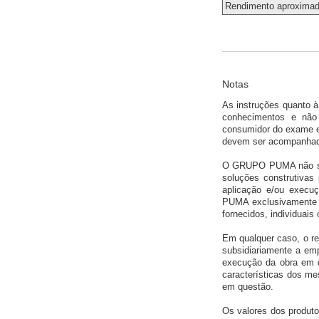
Rendimento aproxima
Notas
As instruções quanto à
conhecimentos e n
consumidor do exame e 
devem ser acompanhadas
O GRUPO PUMA não se r
soluções construtivas 
aplicação e/ou execu
PUMA exclusivamente a
fornecidos, individuai
Em qualquer caso, o red
subsidiariamente a emp
execução da obra em q
características dos m
em questão.
Os valores dos produ