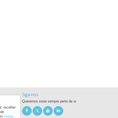
Siga-nos
Queremos estar sempre perto de si
, recolher
ade
 em
nossa