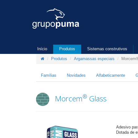
Início
Produtos
Sistemas construtivos
Produtos
Argamassas especiais
Morcem®
Famílias
Novidades
Alfabeticamente
G
®
Morcem
Glass
Adesivo par
Dotada de e