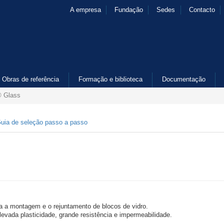
A empresa
Fundação
Sedes
Contacto
Obras de referência
Formação e biblioteca
Documentação
 Glass
uia de seleção passo a passo
a a montagem e o rejuntamento de blocos de vidro.
levada plasticidade, grande resistência e impermeabilidade.