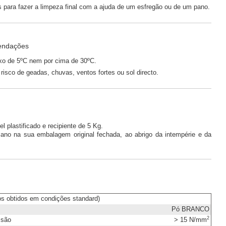
s para fazer a limpeza final com a ajuda de um esfregão ou de um pano.
endações
ixo de 5ºC nem por cima de 30ºC.
risco de geadas, chuvas, ventos fortes ou sol directo.
 plastificado e recipiente de 5 Kg.
no na sua embalagem original fechada, ao abrigo da intempérie e da
os obtidos em condições standard)
Pó BRANCO
2
ssão
> 15 N/mm