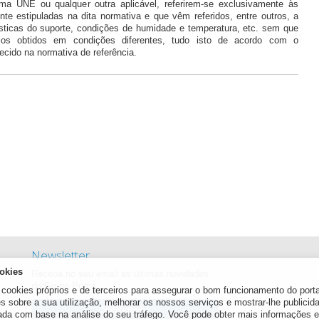
ma UNE ou qualquer outra aplicável, referirem-se exclusivamente às
e estipuladas na dita normativa e que vêm referidos, entre outros, a
sticas do suporte, condições de humidade e temperatura, etc. sem que
ios obtidos em condições diferentes, tudo isto de acordo com o
cido na normativa de referência.
Newsletter
okies
Receba no seu email as últimas novidades
do Grupo Puma.
 cookies próprios e de terceiros para assegurar o bom funcionamento do portal
s sobre a sua utilização, melhorar os nossos serviços e mostrar-lhe publicid
Subscrever
ada com base na análise do seu tráfego. Você pode obter mais informações