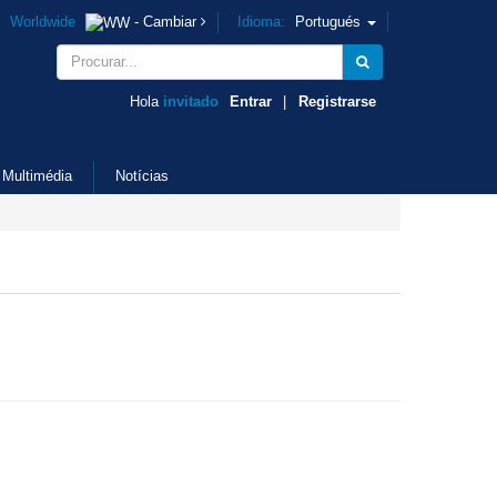
Worldwide
- Cambiar
Idioma:
Portugués
Hola
invitado
Entrar
|
Registrarse
Multimédia
Notícias