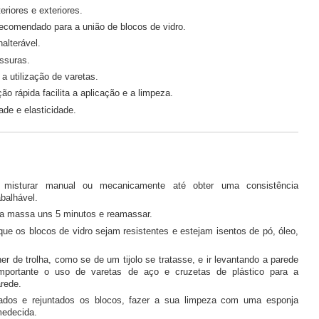
eriores e exteriores.
ecomendado para a união de blocos de vidro.
alterável.
ssuras.
 utilização de varetas.
ão rápida facilita a aplicação e a limpeza.
ade e elasticidade.
 misturar manual ou mecanicamente até obter uma consistência
balhável.
 a massa uns 5 minutos e reamassar.
 que os blocos de vidro sejam resistentes e estejam isentos de pó, óleo,
er de trolha, como se de um tijolo se tratasse, e ir levantando a parede
mportante o uso de varetas de aço e cruzetas de plástico para a
rede.
dos e rejuntados os blocos, fazer a sua limpeza com uma esponja
medecida.