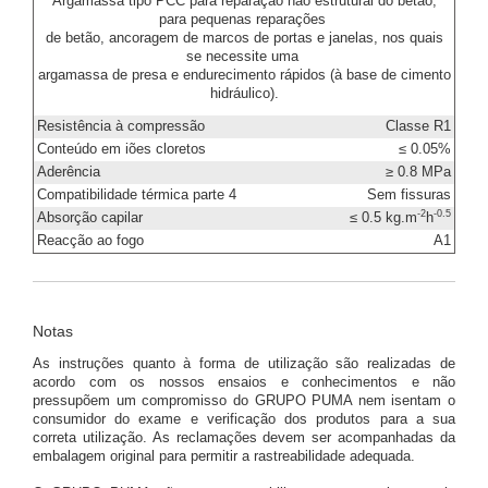
Argamassa tipo PCC para reparação não estrutural do betão,
para pequenas reparações
de betão, ancoragem de marcos de portas e janelas, nos quais
se necessite uma
argamassa de presa e endurecimento rápidos (à base de cimento
hidráulico).
Resistência à compressão
Classe R1
Conteúdo em iões cloretos
≤ 0.05%
Aderência
≥ 0.8 MPa
Compatibilidade térmica parte 4
Sem fissuras
-2
-0.5
Absorção capilar
≤ 0.5 kg.m
h
Reacção ao fogo
A1
Notas
As instruções quanto à forma de utilização são realizadas de
acordo com os nossos ensaios e conhecimentos e não
pressupõem um compromisso do GRUPO PUMA nem isentam o
consumidor do exame e verificação dos produtos para a sua
correta utilização. As reclamações devem ser acompanhadas da
embalagem original para permitir a rastreabilidade adequada.