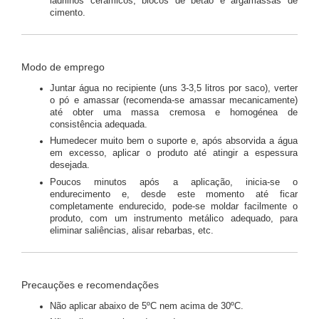
ladrilhos cerâmicos, blocos de betão e argamassas de
cimento.
Modo de emprego
Juntar água no recipiente (uns 3-3,5 litros por saco), verter
o pó e amassar (recomenda-se amassar mecanicamente)
até obter uma massa cremosa e homogénea de
consistência adequada.
Humedecer muito bem o suporte e, após absorvida a água
em excesso, aplicar o produto até atingir a espessura
desejada.
Poucos minutos após a aplicação, inicia-se o
endurecimento e, desde este momento até ficar
completamente endurecido, pode-se moldar facilmente o
produto, com um instrumento metálico adequado, para
eliminar saliências, alisar rebarbas, etc.
Precauções e recomendações
Não aplicar abaixo de 5ºC nem acima de 30ºC.