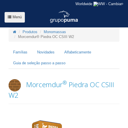
Worldwide
- Cambiar
Menú
Produtos
Monomassas
Morcemdur® Piedra OC CSIII W2
Famílias
Novidades
Alfabeticamente
Guia de seleção passo a passo
®
Morcemdur
Piedra OC CSIII
W2