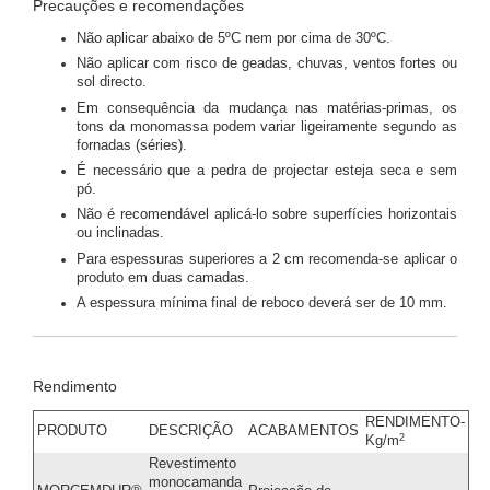
Precauções e recomendações
Não aplicar abaixo de 5ºC nem por cima de 30ºC.
Não aplicar com risco de geadas, chuvas, ventos fortes ou
sol directo.
Em consequência da mudança nas matérias-primas, os
tons da monomassa podem variar ligeiramente segundo as
fornadas (séries).
É necessário que a pedra de projectar esteja seca e sem
pó.
Não é recomendável aplicá-lo sobre superfícies horizontais
ou inclinadas.
Para espessuras superiores a 2 cm recomenda-se aplicar o
produto em duas camadas.
A espessura mínima final de reboco deverá ser de 10 mm.
Rendimento
RENDIMENTO-
PRODUTO
DESCRIÇÃO
ACABAMENTOS
2
Kg/m
Revestimento
monocamanda