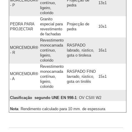
MORCEMDUR®
Projecção de
contínuo,
13±1
- P
pedra
ligeiro,
colorido
Granito
PEDRA PARA
especial para
Projecção de
10±1
PROJECTAR
revestimento
pedra
de fachadas
Revestimento
monocamada
RASPADO
MORCEMDUR®
contínuo,
labrado, rústico,
16±1
- R
ligeiro,
gota o tirolesa
colorido
Revestimento
monocamada
RASPADO FINO
MORCEMDUR®
contínuo,
lavrado, rústico,
15±1
- A
ligeiro,
gota on tirolês
colorido
Clasificação segundo UNE EN 998-1
: OV CSIII W2
Nota
: Rendimento calculado para 10 mm. de espessura