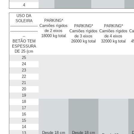
4
USO DA
PARKING*
SOLEIRA
Camiões rígidos
-----------------------
PARKING*
PARKING*
de 2 eixos
-----------------------
Camiões rígidos
Camiões rígidos
Ca
18000 kg total
--
de 3 eixos
de 4 eixos
BETÃO TEM
26000 kg total
32000 kg total
4
ESPESSURA
DE 25 (cm
25
24
23
22
21
20
19
18
17
16
15
14
Desde 18 cm
Desde 18 cm
D
13