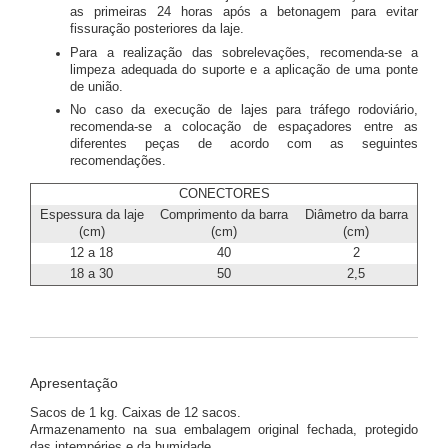
as primeiras 24 horas após a betonagem para evitar
fissuração posteriores da laje.
Para a realização das sobrelevações, recomenda-se a
limpeza adequada do suporte e a aplicação de uma ponte
de união.
No caso da execução de lajes para tráfego rodoviário,
recomenda-se a colocação de espaçadores entre as
diferentes peças de acordo com as seguintes
recomendações.
CONECTORES
Espessura da laje
Comprimento da barra
Diâmetro da barra
(cm)
(cm)
(cm)
12 a 18
40
2
18 a 30
50
2,5
Apresentação
Sacos de 1 kg. Caixas de 12 sacos.
Armazenamento na sua embalagem original fechada, protegido
das intempéries e da humidade.