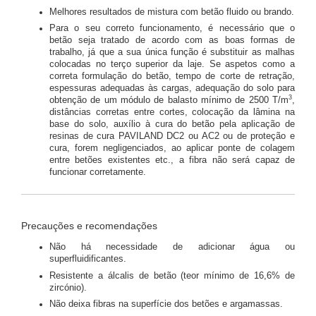
Melhores resultados de mistura com betão fluido ou brando.
Para o seu correto funcionamento, é necessário que o
betão seja tratado de acordo com as boas formas de
trabalho, já que a sua única função é substituir as malhas
colocadas no terço superior da laje. Se aspetos como a
correta formulação do betão, tempo de corte de retração,
espessuras adequadas às cargas, adequação do solo para
3
obtenção de um módulo de balasto mínimo de 2500 T/m
,
distâncias corretas entre cortes, colocação da lâmina na
base do solo, auxílio à cura do betão pela aplicação de
resinas de cura PAVILAND DC2 ou AC2 ou de proteção e
cura, forem negligenciados, ao aplicar ponte de colagem
entre betões existentes etc., a fibra não será capaz de
funcionar corretamente.
Precauções e recomendações
Não há necessidade de adicionar água ou
superfluidificantes.
Resistente a álcalis de betão (teor mínimo de 16,6% de
zircónio).
Não deixa fibras na superfície dos betões e argamassas.