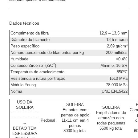
Dados técnicos
Comprimento da fibra
12,9 – 13,5 mm
Diâmetro do filamento
13,5 mícron
3
Peso específico
2,69 gr/cm
Número aproximado de filamentos por kg
200 milhões
Humidade
<0,4%
2
Conteúdo Zircónio (ZrO
)
Mínimo: 16,6%
Temperatura de amolecimento
850ºC
Resistência à rutura por tração
1610 MPa
Módulo Young
78.000 MPa
Norma
UNE EN15422
USO DA
SOLEIRA
SOLEIRA
SOLEIRA
Estantes com
Carr
-----------------------
Empilhadores de
pernas de apoio
-----------------------
armazém com
Pedonal
11x11 cm em 4
c
--
rodas pequenas
pernas
BETÃO TEM
5500 kg total
8000 kg total
60
ESPESSURA