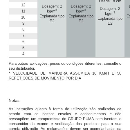
Desde 18 cm
12
Dosagem: 2
Dosagem: 2
Dosagem: 2
3
3
11
kg/m
kg/m
3
kg/m
Explanada tipo
Explanada tipo
E
10
Explanada tipo
E2
E2
9
E2
8
7
6
5
4
Para outras aplicações, pesos ou condições diferentes, consulte o
seu distribuidor.
* VELOCIDADE DE MANOBRA ASSUMIDA 10 KM/H E 50
REPETIÇÕES DE MOVIMENTO POR DIA
Notas
As instruções quanto à forma de utilização são realizadas de
acordo com os nossos ensaios e conhecimentos e não
pressupõem um compromisso do GRUPO PUMA nem isentam o
consumidor do exame e verificação dos produtos para a sua
correta utilização. As reclamações devem ser acompanhadas da