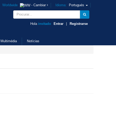
Worldwide
- Cambiar
Idioma:
Portugués
Hola
invitado
Entrar
|
Registrarse
Multimédia
Notícias