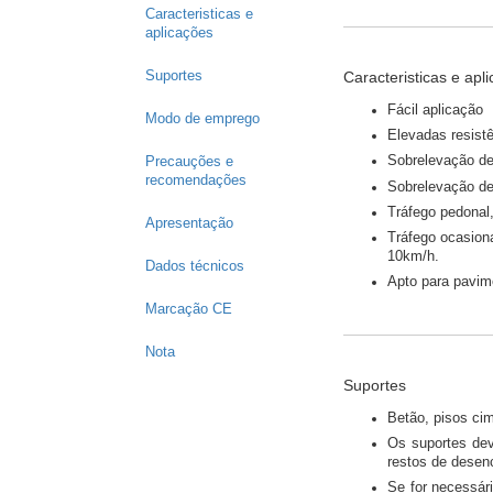
Caracteristicas e
aplicações
Caracteristicas e apl
Suportes
Fácil aplicação
Modo de emprego
Elevadas resist
Sobrelevação de
Precauções e
recomendações
Sobrelevação de 
Tráfego pedonal,
Apresentação
Tráfego ocasion
10km/h.
Dados técnicos
Apto para pavim
Marcação CE
Nota
Suportes
Betão, pisos cim
Os suportes dev
restos de desenc
Se for necessár