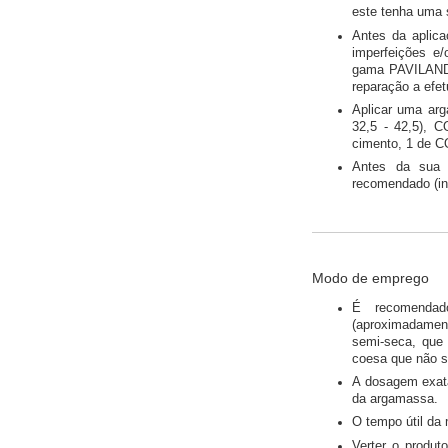
este tenha uma 
Antes da apli
imperfeições e/
gama PAVILAND 
reparação a efet
Aplicar uma arg
32,5 - 42,5),
cimento, 1 de 
Antes da sua a
recomendado (inf
Modo de emprego
É recomenda
(aproximadament
semi-seca, que
coesa que não 
A dosagem exata
da argamassa.
O tempo útil da
Verter o produt