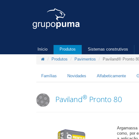
Início
Produtos
Sistemas construtivos
Produtos
Pavimentos
Paviland® Pronto 8
Famílias
Novidades
Alfabeticamente
G
®
Paviland
Pronto 80
Argamassa p
como, por e
a aplicação