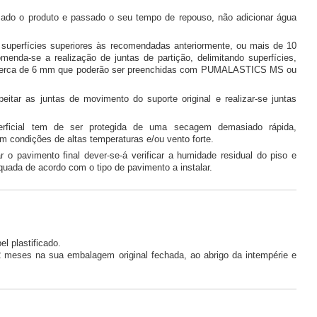
do o produto e passado o seu tempo de repouso, não adicionar água
superfícies superiores às recomendadas anteriormente, ou mais de 10
omenda-se a realização de juntas de partição, delimitando superfícies,
cerca de 6 mm que poderão ser preenchidas com PUMALASTICS MS ou
peitar as juntas de movimento do suporte original e realizar-se juntas
rficial tem de ser protegida de uma secagem demasiado rápida,
m condições de altas temperaturas e/ou vento forte.
r o pavimento final dever-se-á verificar a humidade residual do piso e
quada de acordo com o tipo de pavimento a instalar.
l plastificado.
meses na sua embalagem original fechada, ao abrigo da intempérie e