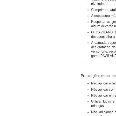
niveladora.
Comprimir e ata
A espessura má
Respeitar as ju
algum deverão ul
O PAVILAND PR
desaconselha a s
A camada superf
desidratação d
vento forte, rec
gama PAVILAN
Precauções e recom
Não aplicar a te
Não aplicar com 
Não aplicar em 
Utilizar luvas 
crianças.
Não adicionar a