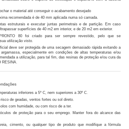
lochar o material até conseguir o acabamento desejado
xima recomendada é de 40 mm aplicada numa só camada.
ntas estruturais e executar juntas perimetrais e de partição. Em caso
trapassar superfícies de 40 m2 em interior, e de 20 m2 em exterior.
ONTO 80 foi criado para ser sempre revestido, pelo que se
ua utilização visto.
icial deve ser protegida de uma secagem demasiado rápida evitando a
a argamassa, especialmente em condições de altas temperaturas e/ou
omendada a utilização, para tal fim, das resinas de proteção e/ou cura da
D RESINA.
endações
mperaturas inferiores a 5º C, nem superiores a 30º C.
risco de geadas, ventos fortes ou sol direto.
solos com humidade, ou com risco de a ter.
e óculos de proteção para o seu emprego. Manter fora do alcance das
reia, cimento, ou qualquer tipo de produto que modifique a fórmula