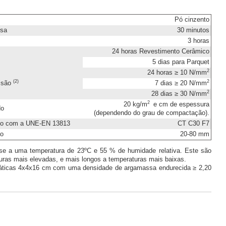
Pó cinzento
ssa
30 minutos
3 horas
24 horas Revestimento Cerâmico
5 dias para Parquet
2
24 horas ≥ 10 N/mm
(2)
2
ssão
7 dias ≥ 20 N/mm
2
28 dias ≥ 30 N/mm
2
20 kg/m
e cm de espessura
do
(dependendo do grau de compactação).
rdo com a UNE-EN 13813
CT C30 F7
ão
20-80 mm
se a uma temperatura de 23ºC e 55 % de humidade relativa. Este são
uras mais elevadas, e mais longos a temperaturas mais baixas.
máticas 4x4x16 cm com uma densidade de argamassa endurecida ≥ 2,20