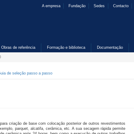
A empresa
Fundação
Sedes
Contacto
Obras de referência
Formação e biblioteca
Documentação
0
uia de seleção passo a passo
ara criação de base com colocação posterior de outros revestimentos
xemplo, parquet, alcatifa, cerâmica, etc. A sua secagem rápida permite
 de cerâmica após 24 horas, bem como a execução de outros trabalhos