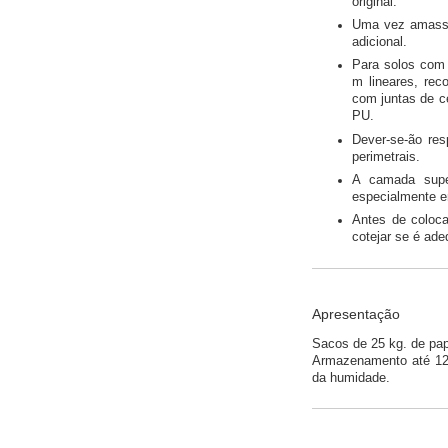
original.
Uma vez amassa
adicional.
Para solos com 
m lineares, rec
com juntas de 
PU.
Dever-se-ão res
perimetrais.
A camada supe
especialmente e
Antes de coloca
cotejar se é ade
Apresentação
Sacos de 25 kg. de pape
Armazenamento até 12 
da humidade.