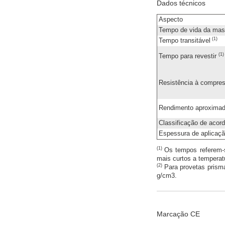
Dados técnicos
Aspecto
Tempo de vida da ma
(1)
Tempo transitável
(1)
Tempo para revestir
Resistência à compre
Rendimento aproxima
Classificação de aco
Espessura de aplicaç
(1)
Os tempos referem-
mais curtos a temperat
(2)
Para provetas pris
g/cm3.
Marcação CE