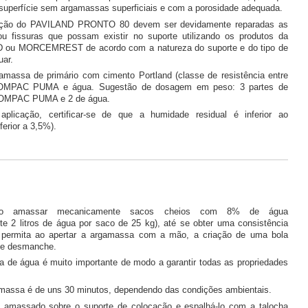
superfície sem argamassas superficiais e com a porosidade adequada.
cação do PAVILAND PRONTO 80 devem ser devidamente reparadas as
ou fissuras que possam existir no suporte utilizando os produtos da
ou MORCEMREST de acordo com a natureza do suporte e do tipo de
uar.
amassa de primário com cimento Portland (classe de resistência entre
 COMPAC PUMA e água. Sugestão de dosagem em peso: 3 partes de
COMPAC PUMA e 2 de água.
plicação, certificar-se de que a humidade residual é inferior ao
erior a 3,5%).
do amassar mecanicamente sacos cheios com 8% de água
e 2 litros de água por saco de 25 kg), até se obter uma consistência
 permita ao apertar a argamassa com a mão, a criação de uma bola
se desmanche.
 de água é muito importante de modo a garantir todas as propriedades
 massa é de uns 30 minutos, dependendo das condições ambientais.
o amassado sobre o suporte de colocação e espalhá-lo com a talocha