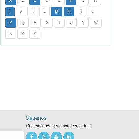
A
B
C
D
E
F
G
H
I
J
K
L
M
N
ñ
O
P
Q
R
S
T
U
V
W
X
Y
Z
Síguenos
Queremos estar siempre cerca de ti