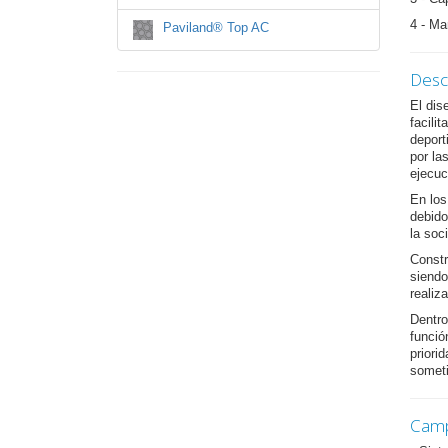
4 - Ma
Paviland® Top AC
Desc
El dis
facili
deport
por la
ejecuc
En los
debido
la soc
Constr
siendo
realiz
Dentro
funció
priori
someti
Camp