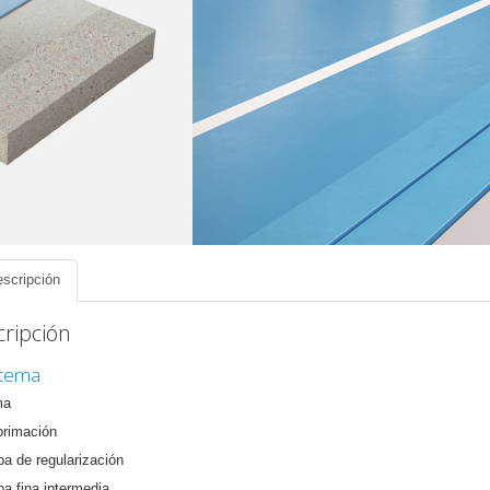
scripción
ripción
stema
ma
primación
pa de regularización
pa fina intermedia