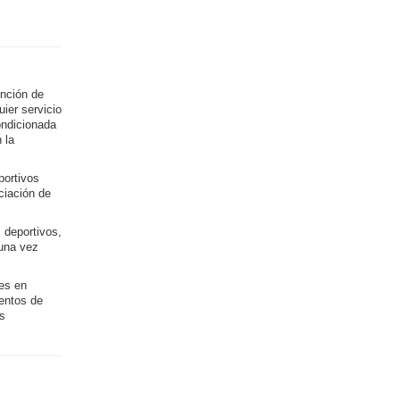
unción de
uier servicio
ondicionada
 la
portivos
ciación de
 deportivos,
 una vez
es en
entos de
s