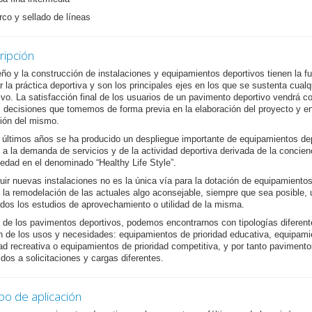
rco y sellado de líneas
ripción
eño y la construcción de instalaciones y equipamientos deportivos tienen la f
tar la práctica deportiva y son los principales ejes en los que se sustenta cualq
ivo. La satisfacción final de los usuarios de un pavimento deportivo vendrá c
s decisiones que tomemos de forma previa en la elaboración del proyecto y en
ión del mismo.
 últimos años se ha producido un despliegue importante de equipamientos de
 a la demanda de servicios y de la actividad deportiva derivada de la concien
iedad en el denominado “Healthy Life Style”.
uir nuevas instalaciones no es la única vía para la dotación de equipamientos
 la remodelación de las actuales algo aconsejable, siempre que sea posible,
ados los estudios de aprovechamiento o utilidad de la misma.
 de los pavimentos deportivos, podemos encontrarnos con tipologías diferent
n de los usos y necesidades: equipamientos de prioridad educativa, equipami
dad recreativa o equipamientos de prioridad competitiva, y por tanto pavimento
dos a solicitaciones y cargas diferentes.
o de aplicación