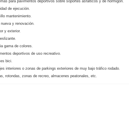
emas para pavimentos deportivos sobre soportes asfálticos y de hormigón.
lidad de ejecución.
illo mantenimiento.
 nueva y renovación.
ior y exterior.
deslizante.
ia gama de colores.
mentos deportivos de uso recreativo.
les bici.
jes interiores o zonas de parkings exteriores de muy bajo tráfico rodado.
tas, rotondas, zonas de recreo, almacenes peatonales, etc.