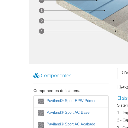
De
Componentes
Desc
Componentes del sistema
El si
Paviland® Sport EPW Primer
Siste
Paviland® Sport AC Base
1 - Im
2 - Ca
Paviland® Sport AC Acabado
3 - Ca