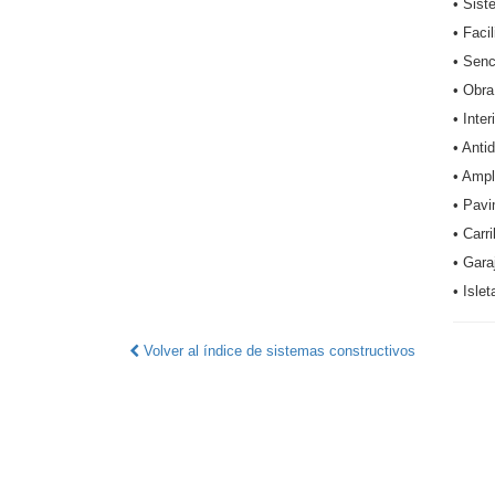
• Sist
• Faci
• Senc
• Obra
• Inter
• Anti
• Ampl
• Pavi
• Carri
• Gara
• Isle
Volver al índice de sistemas constructivos