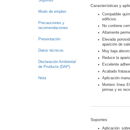
Soportes
Características y apl
Modo de empleo
Compatible quím
edificios.
Precauciones y
No contiene cem
recomendaciones
Altamente permea
Presentación
Elevada porosid
aparición de sal
Datos técnicos
Muy baja absorci
Reduce la apari
Declaración Ambiental
Excelente adheren
de Producto (DAP)
Acabado fratasa
Aplicación manu
Nota
Mortero línea 
primas y es reci
Soportes
Aplicación sobr