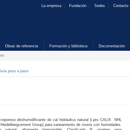
La empresa
Fundación
Sedes
Contacto
Obras de referencia
Formación y biblioteca
Documentación
eno
Guía paso a paso
roporoso deshumidificante de cal hidráulica natural (i.pro CALIX NHL
-Heidelbergcement Group) para saneamiento de muros con humedades.
n natural, altamente transpirable. Clasificado R, mortero para