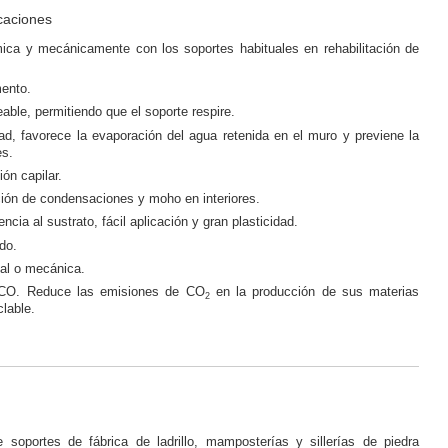
icaciones
ica y mecánicamente con los soportes habituales en rehabilitación de
ento.
ble, permitiendo que el soporte respire.
ad, favorece la evaporación del agua retenida en el muro y previene la
es.
ón capilar.
ción de condensaciones y moho en interiores.
cia al sustrato, fácil aplicación y gran plasticidad.
do.
al o mecánica.
ECO. Reduce las emisiones de CO
en la producción de sus materias
2
clable.
e soportes de fábrica de ladrillo, mamposterías y sillerías de piedra