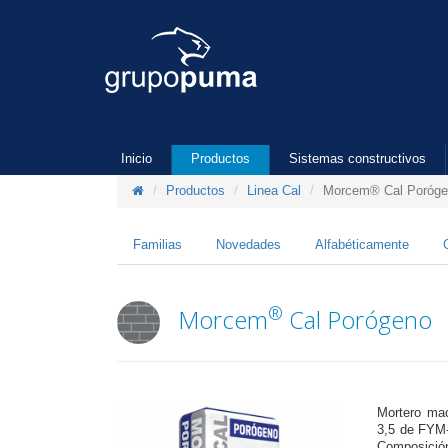
Inicio
Productos
Sistemas constructivos
Productos
Linea Cal
Morcem® Cal Poróg
Familias
Novedades
Alfabéticamente
®
Morcem
Cal Porógeno
Mortero mac
3,5 de FYM
Composició