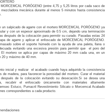
MORTERO
ro MORCEMCAL PORÓGENO (entre 4,75 y 5,25 litros por cada saco de
n mezcladora mecánica durante al menos 5 minutos hasta consistencia
e.
orte un salpicado de agarre con el mortero MORCEMCAL PORÓGENO ya
ular y con un espesor aproximado de 0.5 cm, dejando una terminación
as después de la colocación para permitir su curado. Pasadas estas 24
 capa de agarre y aplicar el enfoscado de MORCEMCAL PORÓGENO.
amasado sobre el soporte húmedo con la ayuda de una paleta, llana o
ecuada evitando una excesiva presión para permitir que el poro del
o. El mortero se aplica por capas de máximo 20 mm cada una, en un
de 20 y máximo de 40 mm.
nto inicial y realizar el acabado cuando haya adquirido la consistencia
s de madera, para favorecer la porosidad del mortero. Curar el material
s después de la colocación evitando su desecación.Si se desea una
iva, recubrir el enfoscado únicamente con materiales altamente
rcemsec Estuco, Pumacril Revestimiento Silicato o Morcemcal Acabado
iones correspondientes a cada producto.
mendaciones