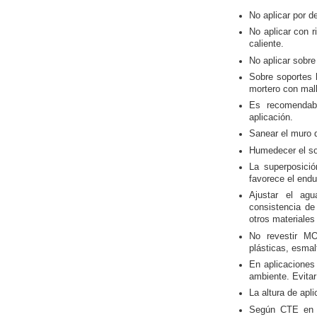
No aplicar por d
No aplicar con r
caliente.
No aplicar sobre
Sobre soportes 
mortero con mall
Es recomendabl
aplicación.
Sanear el muro d
Humedecer el so
La superposici
favorece el end
Ajustar el ag
consistencia de
otros materiales
No revestir M
plásticas, esmal
En aplicacione
ambiente. Evitar
La altura de ap
Según CTE en e