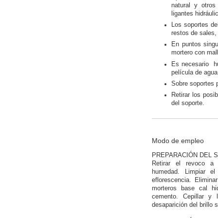
natural y otro
ligantes hidráuli
Los soportes deb
restos de sales,
En puntos singul
mortero con malla
Es necesario hu
película de agua
Sobre soportes 
Retirar los pos
del soporte.
Modo de empleo
PREPARACIÓN DEL 
Retirar el revoco 
humedad. Limpiar el 
eflorescencia. Elimina
morteros base cal h
cemento. Cepillar y 
desaparición del brillo 