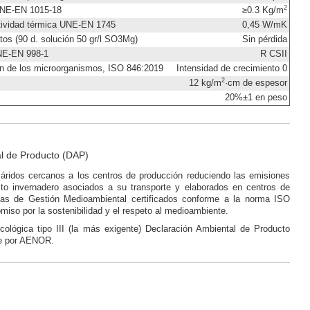
2
 UNE-EN 1015-18
≥0.3 Kg/m
tividad térmica UNE-EN 1745
0,45 W/mK
atos (90 d. solución 50 gr/l SO3Mg)
Sin pérdida
UNE-EN 998-1
R CSII
ón de los microorganismos, ISO 846:2019
Intensidad de crecimiento 0
2
12 kg/m
·cm de espesor
20%±1 en peso
l de Producto (DAP)
áridos cercanos a los centros de producción reduciendo las emisiones
to invernadero asociados a su transporte y elaborados en centros de
as de Gestión Medioambiental certificados conforme a la norma ISO
iso por la sostenibilidad y el respeto al medioambiente.
cológica tipo III (la más exigente) Declaración Ambiental de Producto
te por AENOR.