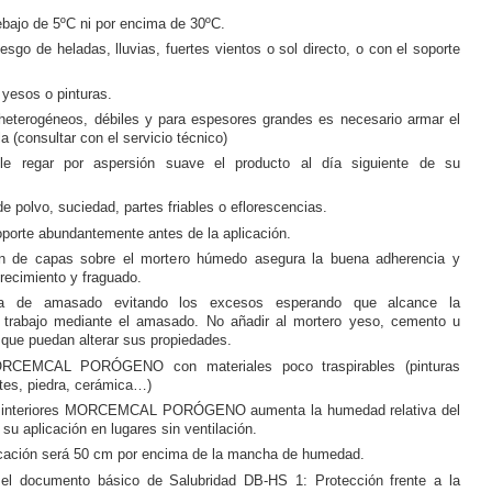
ebajo de 5ºC ni por encima de 30ºC.
iesgo de heladas, lluvias, fuertes vientos o sol directo, o con el soporte
 yesos o pinturas.
heterogéneos, débiles y para espesores grandes es necesario armar el
a (consultar con el servicio técnico)
e regar por aspersión suave el producto al día siguiente de su
e polvo, suciedad, partes friables o eflorescencias.
porte abundantemente antes de la aplicación.
ón de capas sobre el mortero húmedo asegura la buena adherencia y
urecimiento y fraguado.
ua de amasado evitando los excesos esperando que alcance la
 trabajo mediante el amasado. No añadir al mortero yeso, cemento u
 que puedan alterar sus propiedades.
ORCEMCAL PORÓGENO con materiales poco traspirables (pinturas
tes, piedra, cerámica…)
s interiores MORCEMCAL PORÓGENO aumenta la humedad relativa del
 su aplicación en lugares sin ventilación.
licación será 50 cm por encima de la mancha de humedad.
l documento básico de Salubridad DB-HS 1: Protección frente a la