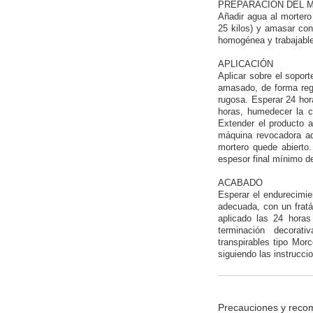
PREPARACIÓN DEL 
Añadir agua al morte
25 kilos) y amasar co
homogénea y trabajabl
APLICACIÓN
Aplicar sobre el sop
amasado, de forma reg
rugosa. Esperar 24 hor
horas, humedecer la
Extender el producto 
máquina revocadora ad
mortero quede abiert
espesor final mínimo 
ACABADO
Esperar el endurecimie
adecuada, con un fratá
aplicado las 24 hora
terminación decorat
transpirables tipo Mo
siguiendo las instrucc
Precauciones y reco