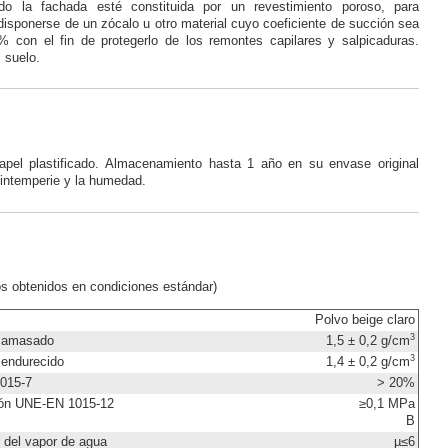
o la fachada esté constituida por un revestimiento poroso, para
disponerse de un zócalo u otro material cuyo coeficiente de succión sea
 % con el fin de protegerlo de los remontes capilares y salpicaduras.
 suelo.
el plastificado. Almacenamiento hasta 1 año en su envase original
a intemperie y la humedad.
os obtenidos en condiciones estándar)
Polvo beige claro
3
o amasado
1,5 ± 0,2 g/cm
3
 endurecido
1,4 ± 0,2 g/cm
015-7
> 20%
ción UNE-EN 1015-12
≥0,1 MPa
B
n del vapor de agua
µ≤6