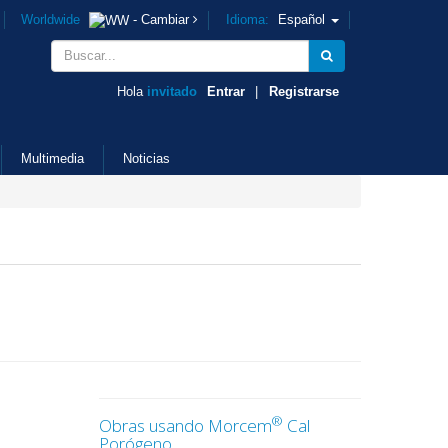
Worldwide
- Cambiar
Idioma:
Español
Hola
invitado
Entrar
|
Registrarse
Multimedia
Noticias
®
Obras usando Morcem
Cal
Porógeno