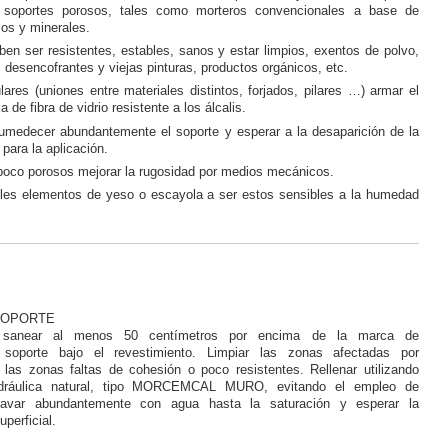
s soportes porosos, tales como morteros convencionales a base de
cos y minerales.
en ser resistentes, estables, sanos y estar limpios, exentos de polvo,
 desencofrantes y viejas pinturas, productos orgánicos, etc.
ares (uniones entre materiales distintos, forjados, pilares …) armar el
 de fibra de vidrio resistente a los álcalis.
medecer abundantemente el soporte y esperar a la desaparición de la
 para la aplicación.
poco porosos mejorar la rugosidad por medios mecánicos.
ibles elementos de yeso o escayola a ser estos sensibles a la humedad
SOPORTE
a sanear al menos 50 centímetros por encima de la marca de
soporte bajo el revestimiento. Limpiar las zonas afectadas por
r las zonas faltas de cohesión o poco resistentes. Rellenar utilizando
idráulica natural, tipo MORCEMCAL MURO, evitando el empleo de
lavar abundantemente con agua hasta la saturación y esperar la
superficial.