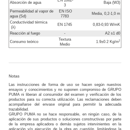
EN 1062-
Absorción de agua
Baja (W3)
3
Permeabilidad al vapor de
EN ISO
Media, 0,2-1,0 m
agua (Sd)
7783
Conductividad térmica
EN 1745
0,83-0,93 W/mK
(λ)
Reacción al fuego
-
A2 s1 d0
Textura
2
Consumo teórico
1.9±0.2 Kg/m
Medio
Notas
Las instrucciones de forma de uso se hacen según nuestros
ensayos y conocimientos y no suponen compromiso de GRUPO
PUMA ni liberan al consumidor del examen y verificación de los
productos para su correcta utilización. Las reclamaciones deben
acompañarse del envase original para permitir la adecuada
trazabilidad.
GRUPO PUMA no se hace responsable, en ningún caso, de la
aplicación de sus productos o soluciones constructivas por parte
de la empresa aplicadora o demás sujetos intervinientes en la
aplicación y/o ejecución de la obra en cuestión, limitándose la