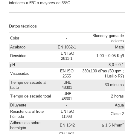
inferiores a 5ºC o mayores de 35ºC.
Datos técnicos
Blanco y gama de
Color
-
colores
Acabado
EN 1062-1
Mate
EN ISO
Densidad
1,90 ± 0,05 Kg/l
2811-1
pH
-
8,0 ± 0,1
EN ISO
330±100 dPas (50 rpm ;
Viscosidad
2555
Husillo R7)
Tiempo de secado al
UNE
30 minutos
tacto
48301
UNE
Tiempo de secado total
2 horas
48301
Diluyente
-
Agua
Resistencia al frote
EN ISO
Clase 2
húmedo
11998
Adherencia sobre
2
EN 1542
≥ 1,5 N/mm
hormigón