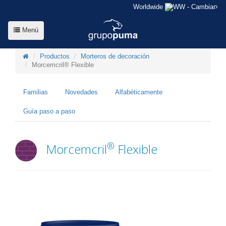
Worldwide
- Cambiar
Menú
Productos
Morteros de decoración
Morcemcril® Flexible
Familias
Novedades
Alfabéticamente
Guía paso a paso
®
Morcemcril
Flexible