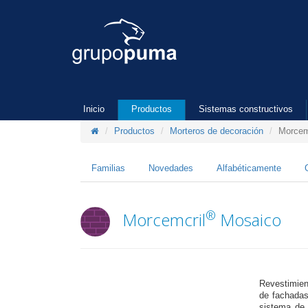
Inicio
Productos
Sistemas constructivos
Productos
Morteros de decoración
Morcem
Familias
Novedades
Alfabéticamente
®
Morcemcril
Mosaico
Revestimient
de fachadas
sistema de 