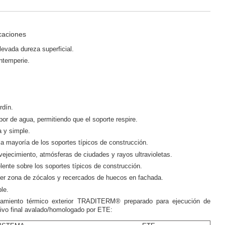
icaciones
levada dureza superficial.
intemperie.
rdín.
or de agua, permitiendo que el soporte respire.
a y simple.
a mayoría de los soportes típicos de construcción.
vejecimiento, atmósferas de ciudades y rayos ultravioletas.
ente sobre los soportes típicos de construcción.
lver zona de zócalos y recercados de huecos en fachada.
le.
lamiento térmico exterior TRADITERM® preparado para ejecución de
ivo final avalado/homologado por ETE: