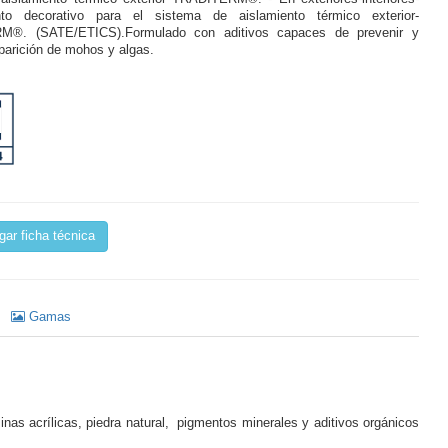
nto decorativo para el sistema de aislamiento térmico exterior-
. (SATE/ETICS).Formulado con aditivos capaces de prevenir y
aparición de mohos y algas.
ar ficha técnica
Gamas
nas acrílicas, piedra natural, pigmentos minerales y aditivos orgánicos