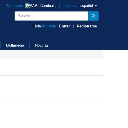
Worldwide
- Cambiar
Idioma:
Español
Hola
invitado
Entrar
|
Registrarse
Multimedia
Noticias