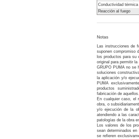
Conductividad térmica 
Reacción al fuego
Notas
Las instrucciones de 
suponen compromiso de
los productos para su 
original para permitir l
GRUPO PUMA no se hace
soluciones constructiv
la aplicación y/o ejec
PUMA exclusivamente 
productos suministra
fabricación de aquellos
En cualquier caso, el 
obra, o subsidiariament
y/o ejecución de la o
atendiendo a las carac
patologías de la obra e
Los valores de los p
sean determinados en l
se refieren exclusivam