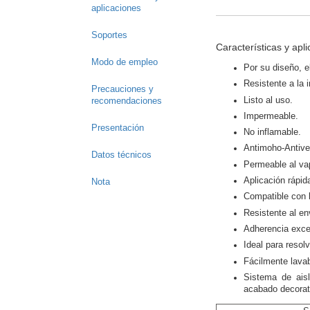
aplicaciones
Soportes
Características y apl
Modo de empleo
Por su diseño, e
Resistente a la 
Precauciones y
Listo al uso.
recomendaciones
Impermeable.
Presentación
No inflamable.
Antimoho-Antive
Datos técnicos
Permeable al vap
Aplicación rápid
Nota
Compatible con l
Resistente al en
Adherencia excel
Ideal para reso
Fácilmente lavab
Sistema de ais
acabado decorat