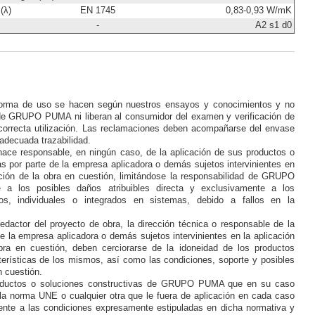
(λ)
EN 1745
0,83-0,93 W/mK
-
A2 s1 d0
forma de uso se hacen según nuestros ensayos y conocimientos y no
 GRUPO PUMA ni liberan al consumidor del examen y verificación de
correcta utilización. Las reclamaciones deben acompañarse del envase
a adecuada trazabilidad.
 responsable, en ningún caso, de la aplicación de sus productos o
as por parte de la empresa aplicadora o demás sujetos intervinientes en
ución de la obra en cuestión, limitándose la responsabilidad de GRUPO
a los posibles daños atribuibles directa y exclusivamente a los
dos, individuales o integrados en sistemas, debido a fallos en la
.
redactor del proyecto de obra, la dirección técnica o responsable de la
e la empresa aplicadora o demás sujetos intervinientes en la aplicación
bra en cuestión, deben cerciorarse de la idoneidad de los productos
terísticas de los mismos, así como las condiciones, soporte y posibles
n cuestión.
roductos o soluciones constructivas de GRUPO PUMA que en su caso
a norma UNE o cualquier otra que le fuera de aplicación en cada caso
ente a las condiciones expresamente estipuladas en dicha normativa y