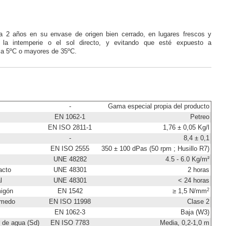
 2 años en su envase de origen bien cerrado, en lugares frescos y
la intemperie o el sol directo, y evitando que esté expuesto a
s a 5ºC o mayores de 35ºC.
-
Gama especial propia del producto
EN 1062-1
Petreo
EN ISO 2811-1
1,76 ± 0,05 Kg/l
-
8,4 ± 0,1
EN ISO 2555
350 ± 100 dPas (50 rpm ; Husillo R7)
UNE 48282
4.5 - 6.0 Kg/m²
acto
UNE 48301
2 horas
l
UNE 48301
< 24 horas
2
rmigón
EN 1542
≥ 1,5 N/mm
úmedo
EN ISO 11998
Clase 2
EN 1062-3
Baja (W3)
 de agua (Sd)
EN ISO 7783
Media, 0,2-1,0 m