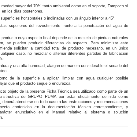
humedad mayor del 70% tanto ambiental como en el soporte, Tampoco si
s en los días posteriores.
superficies horizontales o inclinadas con un ángulo inferior a 45°.
istas superiores del revestimiento frente a la penetración del agua de
n producto cuyo aspecto final depende de la mezcla de piedras naturales
n, se pueden producir diferencias de aspecto. Para minimizar este
mienda solicitar la cantidad total de producto necesario, en un único
ualquier caso, no mezclar o alternar diferentes partidas de fabricación
ño.
atura y una alta humedad, alargan de manera considerable el secado del
ico.
orno de la superficie a aplicar, limpiar con agua cualquier posible
dejar que el producto seque o endurezca.
to objeto de la presente Ficha Técnica sea utilizado como parte de un
onstructiva de GRUPO PUMA por estar oficialmente definido como
 deberá atenderse en todo caso a las instrucciones y recomendaciones
specto contenidas en la documentación técnica correspondiente, y
rácter enunciativo en el Manual relativo al sistema o solución
n.