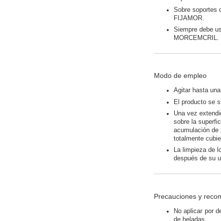
Sobre soportes d
FIJAMOR.
Siempre debe us
MORCEMCRIL.
Modo de empleo
Agitar hasta un
El producto se s
Una vez extendid
sobre la superfi
acumulación de 
totalmente cubi
La limpieza de l
después de su ut
Precauciones y reco
No aplicar por d
de heladas.