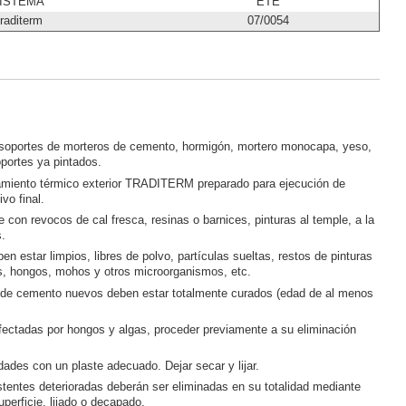
ISTEMA
ETE
raditerm
07/0054
soportes de morteros de cemento, hormigón, mortero monocapa, yeso,
portes ya pintados.
amiento térmico exterior TRADITERM preparado para ejecución de
vo final.
 con revocos de cal fresca, resinas o barnices, pinturas al temple, a la
s.
en estar limpios, libres de polvo, partículas sueltas, restos de pinturas
es, hongos, mohos y otros microorganismos, etc.
de cemento nuevos deben estar totalmente curados (edad de al menos
fectadas por hongos y algas, proceder previamente a su eliminación
idades con un plaste adecuado. Dejar secar y lijar.
stentes deterioradas deberán ser eliminadas en su totalidad mediante
uperficie, lijado o decapado.