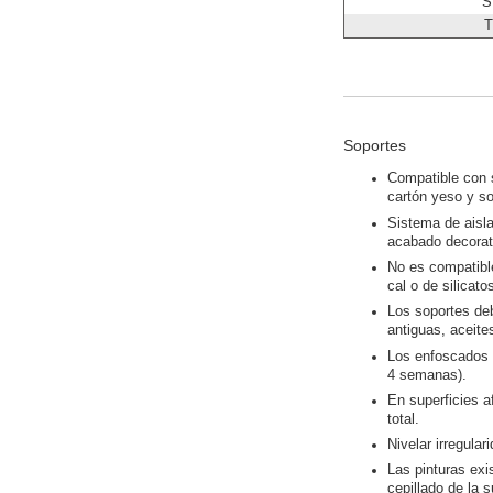
S
T
Soportes
Compatible con 
cartón yeso y so
Sistema de aisl
acabado decorati
No es compatible
cal o de silicato
Los soportes deb
antiguas, aceit
Los enfoscados 
4 semanas).
En superficies a
total.
Nivelar irregular
Las pinturas exi
cepillado de la s