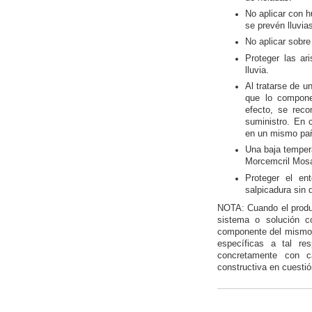
No aplicar con 
se prevén lluvia
No aplicar sobre 
Proteger las ar
lluvia.
Al tratarse de u
que lo compone
efecto, se reco
suministro. En c
en un mismo pa
Una baja temper
Morcemcril Mosa
Proteger el ent
salpicadura sin 
NOTA: Cuando el produc
sistema o solución c
componente del mismo,
específicas a tal re
concretamente con ca
constructiva en cuestió