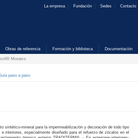
La empresa
Fundación
Sedes
Contacto
Obras de referencia
Formación y biblioteca
Documentación
cril® Mosaico
Guía paso a paso
o sintético-mineral para la impermeabilización y decoración de todo tipo
 e interiores, especialmente diseñado para el refuerzo de zócalos en el
aislamiento térmico exterior TRADITERM®. - En exteriores-interiores-