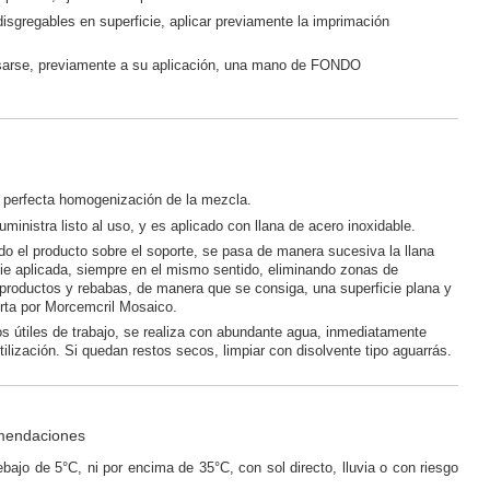
isgregables en superficie, aplicar previamente la imprimación
arse, previamente a su aplicación, una mano de FONDO
a perfecta homogenización de la mezcla.
uministra listo al uso, y es aplicado con llana de acero inoxidable.
o el producto sobre el soporte, se pasa de manera sucesiva la llana
cie aplicada, siempre en el mismo sentido, eliminando zonas de
productos y rebabas, de manera que se consiga, una superficie plana y
erta por Morcemcril Mosaico.
os útiles de trabajo, se realiza con abundante agua, inmediatamente
ilización. Si quedan restos secos, limpiar con disolvente tipo aguarrás.
mendaciones
ebajo de 5°C, ni por encima de 35°C, con sol directo, lluvia o con riesgo