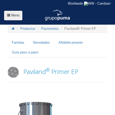
Worldwide
- Cambiar
Menú
Productos
Pavimentos
Paviland® Primer EP
Familias
Novedades
Alfabéticamente
Guía paso a paso
®
Paviland
Primer EP