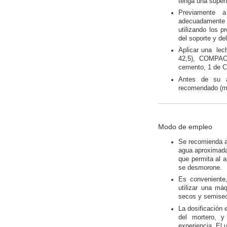
tenga una superf
Previamente 
adecuadamente 
utilizando los
del soporte y del
Aplicar una lec
42,5), COMPAC
cemento, 1 de 
Antes de su a
recomendado (me
Modo de empleo
Se recomienda a
agua aproximada
que permita al a
se desmorone.
Es conveniente
utilizar una m
secos y semise
La dosificación 
del mortero, y
experiencia. El 