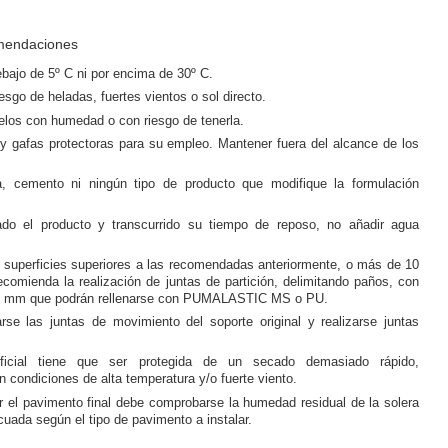
mendaciones
ebajo de 5º C ni por encima de 30º C.
iesgo de heladas, fuertes vientos o sol directo.
elos con humedad o con riesgo de tenerla.
 y gafas protectoras para su empleo. Mantener fuera del alcance de los
a, cemento ni ningún tipo de producto que modifique la formulación
o el producto y transcurrido su tiempo de reposo, no añadir agua
 superficies superiores a las recomendadas anteriormente, o más de 10
ecomienda la realización de juntas de partición, delimitando paños, con
 6 mm que podrán rellenarse con PUMALASTIC MS o PU.
rse las juntas de movimiento del soporte original y realizarse juntas
ficial tiene que ser protegida de un secado demasiado rápido,
 condiciones de alta temperatura y/o fuerte viento.
r el pavimento final debe comprobarse la humedad residual de la solera
cuada según el tipo de pavimento a instalar.