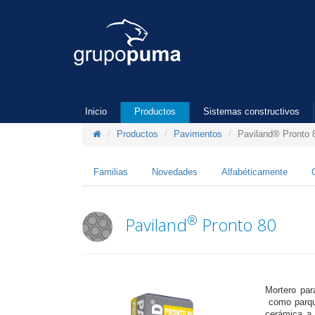
Inicio
Productos
Sistemas constructivos
Productos
Pavimentos
Paviland® Pronto 
Familias
Novedades
Alfabéticamente
®
Paviland
Pronto 80
Mortero par
como parque
cerámica a 