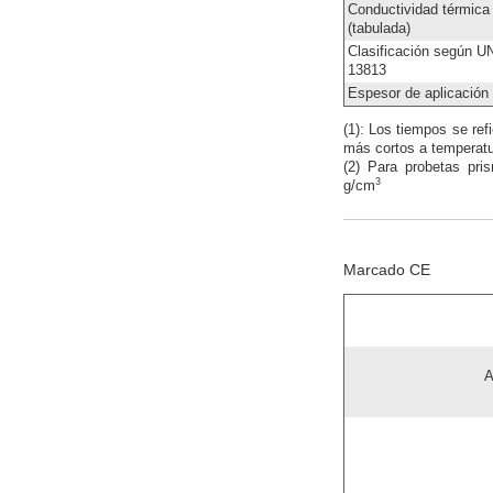
Conductividad térmica
(tabulada)
Clasificación según 
13813
Espesor de aplicación
(1): Los tiempos se re
más cortos a temperat
(2) Para probetas pr
3
g/cm
Marcado CE
A