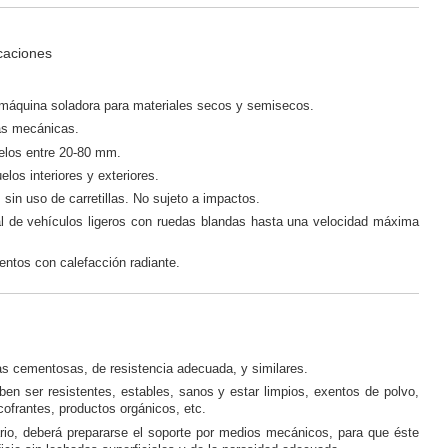
icaciones
áquina soladora para materiales secos y semisecos.
ias mecánicas.
elos entre 20-80 mm.
los interiores y exteriores.
, sin uso de carretillas. No sujeto a impactos.
al de vehículos ligeros con ruedas blandas hasta una velocidad máxima
ntos con calefacción radiante.
as cementosas, de resistencia adecuada, y similares.
en ser resistentes, estables, sanos y estar limpios, exentos de polvo,
ofrantes, productos orgánicos, etc.
rio, deberá prepararse el soporte por medios mecánicos, para que éste