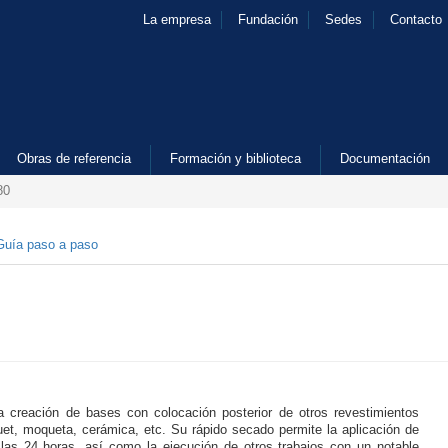
La empresa
Fundación
Sedes
Contacto
Obras de referencia
Formación y biblioteca
Documentación
80
Guía paso a paso
a creación de bases con colocación posterior de otros revestimientos
t, moqueta, cerámica, etc. Su rápido secado permite la aplicación de
las 24 horas, así como la ejecución de otros trabajos con un notable