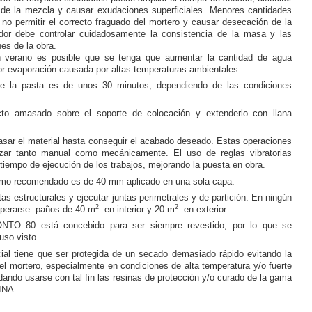
ad de la mezcla y causar exudaciones superficiales. Menores cantidades
no permitir el correcto fraguado del mortero y causar desecación de la
dor debe controlar cuidadosamente la consistencia de la masa y las
es de la obra.
n verano es posible que se tenga que aumentar la cantidad de agua
or evaporación causada por altas temperaturas ambientales.
 de la pasta es de unos 30 minutos, dependiendo de las condiciones
ucto amasado sobre el soporte de colocación y extenderlo con llana
asar el material hasta conseguir el acabado deseado. Estas operaciones
izar tanto manual como mecánicamente. El uso de reglas vibratorias
 tiempo de ejecución de los trabajos, mejorando la puesta en obra.
mo recomendado es de 40 mm aplicado en una sola capa.
tas estructurales y ejecutar juntas perimetrales y de partición. En ningún
2
2
uperarse paños de 40 m
en interior y 20 m
en exterior.
TO 80 está concebido para ser siempre revestido, por lo que se
uso visto.
cial tiene que ser protegida de un secado demasiado rápido evitando la
el mortero, especialmente en condiciones de alta temperatura y/o fuerte
ando usarse con tal fin las resinas de protección y/o curado de la gama
INA.