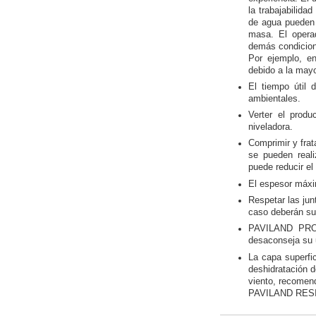
la trabajabilid
de agua pueden 
masa. El opera
demás condicion
Por ejemplo, e
debido a la may
El tiempo útil
ambientales.
Verter el prod
niveladora.
Comprimir y frat
se pueden real
puede reducir el
El espesor máxi
Respetar las jun
caso deberán s
PAVILAND PRON
desaconseja su 
La capa superfi
deshidratación d
viento, recomend
PAVILAND RES