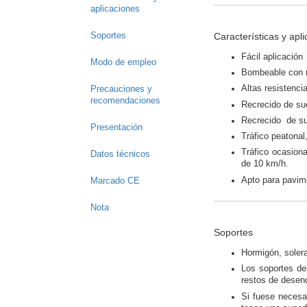
aplicaciones
Características y apl
Soportes
Fácil aplicación
Modo de empleo
Bombeable con m
Altas resistenc
Precauciones y
recomendaciones
Recrecido de su
Recrecido de sue
Presentación
Tráfico peatonal
Tráfico ocasion
Datos técnicos
de 10 km/h.
Apto para pavime
Marcado CE
Nota
Soportes
Hormigón, soler
Los soportes deb
restos de desenc
Si fuese necesa