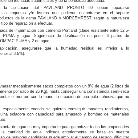
icie sin lechadas superficiales y de la porosidad adecuada.
a la aplicación del PAVILAND PRONTO 80 deben repararse
las coqueras y/o fisuras que pudieran encontrarse en el soporte
 productos de la gama PAVILAND o MORCEMREST según la naturaleza
 tipo de reparación a efectuar.
hada de imprimación con cemento Portland (clase resistente entre 32,5-
 PUMA y agua. Sugerencia de dosificación en peso: 6 partes de
COMPAC PUMA y 2 de agua.
plicación, asegurarse que la humedad residual es inferior a lo
nor al 3,5%).
masar mecánicamente sacos completos con un 8% de agua (2 litros de
mente por saco de 25 Kg), hasta conseguir una consistencia semi-seca
pretar el mortero con la mano, la creación de una bola cohesiva que no
, especialmente cuando se quieren conseguir mayores rendimientos,
áquina soladora con capacidad para amasado y bombeo de materiales
cos.
exacta de agua es muy importante para garantizar todas las propiedades
 la cantidad de agua indicada anteriormente se basa en nuestra
uso de mayores cantidades puede ampliar el tiempo de secado, dificultar