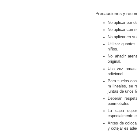
Precauciones y reco
No aplicar por d
No aplicar con r
No aplicar en su
Utilizar guantes
niños.
No añadir aren
original.
Una vez amasad
adicional.
Para suelos con
m lineales, se r
juntas de unos
Deberán respeta
perimetrales.
La capa super
especialmente en
Antes de coloca
y cotejar es ade