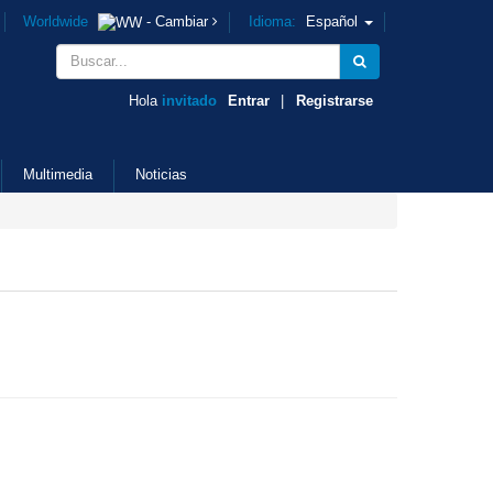
Worldwide
- Cambiar
Idioma:
Español
Hola
invitado
Entrar
|
Registrarse
Multimedia
Noticias