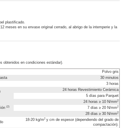
l plastificado.
2 meses en su envase original cerrado, al abrigo de la intemperie y la
os obtenidos en condiciones estándar).
Polvo gris
pasta
30 minutos
3 horas
24 horas Revestimiento Cerámica
)
5 días para Parquet
2
24 horas ≥ 10 N/mm
(2)
2
sión
7 días ≥ 20 N/mm
2
28 días ≥ 30 N/mm
2
18-20 kg/m
y cm de espesor (dependiendo del grado de
do
compactación).