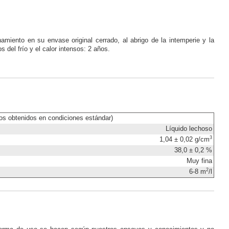
amiento en su envase original cerrado, al abrigo de la intemperie y la
del frío y el calor intensos: 2 años.
os obtenidos en condiciones estándar)
Líquido lechoso
3
1,04 ± 0,02 g/cm
38,0 ± 0,2 %
Muy fina
2
6-8 m
/l