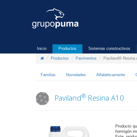
Inicio
Productos
Sistemas constructivos
Productos
Pavimentos
Paviland® Resina
Familias
Novedades
Alfabéticamente
®
Paviland
Resina A10
Producto qu
hormigón im
Este produc