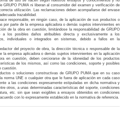
forma de uso se hacen según nuestros ensayos y conocimientos y no
 GRUPO PUMA ni liberan al consumidor del examen y verificación de
correcta utilización. Las reclamaciones deben acompañarse del envase
a adecuada trazabilidad.
 responsable, en ningún caso, de la aplicación de sus productos o
as por parte de la empresa aplicadora o demás sujetos intervinientes en
ución de la obra en cuestión, limitándose la responsabilidad de GRUPO
a los posibles daños atribuibles directa y exclusivamente a los
dos, individuales o integrados en sistemas, debido a fallos en la
.
redactor del proyecto de obra, la dirección técnica o responsable de la
e la empresa aplicadora o demás sujetos intervinientes en la aplicación
bra en cuestión, deben cerciorarse de la idoneidad de los productos
terísticas de los mismos, así como las condiciones, soporte y posibles
n cuestión.
roductos o soluciones constructivas de GRUPO PUMA que en su caso
a norma UNE o cualquier otra que le fuera de aplicación en cada caso
ente a las condiciones expresamente estipuladas en dicha normativa y
ntre otros, a unas determinadas características del soporte, condiciones
ura, etc. sin que sean exigibles a ensayos obtenidos en condiciones
e acuerdo con lo expresamente establecido en la normativa de referencia.