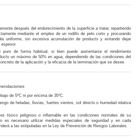
amente después del endurecimiento de la superficie a tratar, repartiendo
ectamente mediante el empleo de un rodillo de pelo corto y procurando
ula uniforme, sin excesiva acumulación de producto y evitando dejar
 espesor.
 puro de forma habitual, si bien puede aumentarse el rendimiento
oducto un máximo de 50% en agua, dependiendo de las condiciones del
concreto de la aplicación y la eficacia de la terminación que se desee.
mendaciones
ebajo de 5ºC ni por encima de 35ºC.
iesgo de heladas, lluvias, fuertes vientos, sol directo o humedad relativa
es tóxico peligroso o inflamable en las condiciones normales de su
No es necesario utilizar medidas especiales de seguridad y en cada
derá a las estipuladas en la Ley de Prevención de Riesgos Laborales.