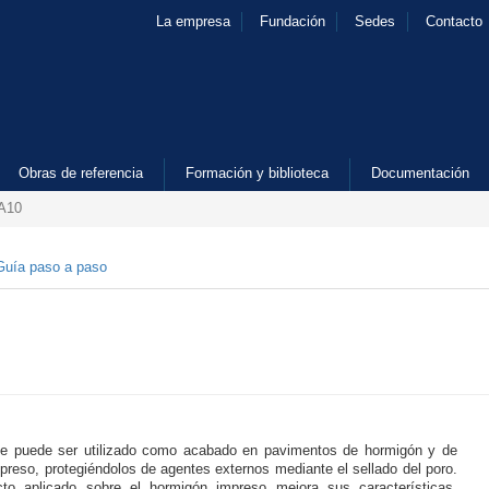
La empresa
Fundación
Sedes
Contacto
Obras de referencia
Formación y biblioteca
Documentación
 A10
Guía paso a paso
e puede ser utilizado como acabado en pavimentos de hormigón y de
preso, protegiéndolos de agentes externos mediante el sellado del poro.
to aplicado sobre el hormigón impreso mejora sus características,