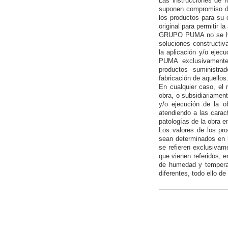
Las instrucciones de 
suponen compromiso de
los productos para su 
original para permitir l
GRUPO PUMA no se hace
soluciones constructiv
la aplicación y/o ejec
PUMA exclusivamente 
productos suministra
fabricación de aquellos
En cualquier caso, el 
obra, o subsidiariament
y/o ejecución de la o
atendiendo a las carac
patologías de la obra e
Los valores de los p
sean determinados en l
se refieren exclusivam
que vienen referidos, e
de humedad y temperat
diferentes, todo ello d