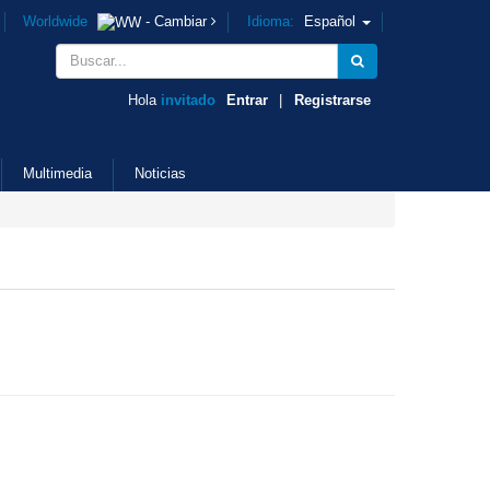
Worldwide
- Cambiar
Idioma:
Español
Hola
invitado
Entrar
|
Registrarse
Multimedia
Noticias