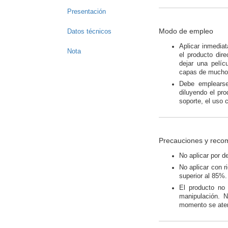
Presentación
Modo de empleo
Datos técnicos
Aplicar inmediat
Nota
el producto dir
dejar una pelíc
capas de mucho
Debe emplearse
diluyendo el pr
soporte, el uso 
Precauciones y reco
No aplicar por d
No aplicar con r
superior al 85%.
El producto no 
manipulación. 
momento se aten