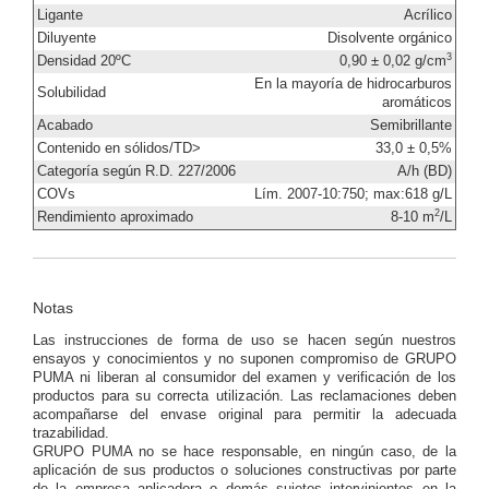
Ligante
Acrílico
Diluyente
Disolvente orgánico
3
Densidad 20ºC
0,90 ± 0,02 g/cm
En la mayoría de hidrocarburos
Solubilidad
aromáticos
Acabado
Semibrillante
Contenido en sólidos/TD>
33,0 ± 0,5%
Categoría según R.D. 227/2006
A/h (BD)
COVs
Lím. 2007-10:750; max:618 g/L
2
Rendimiento aproximado
8-10 m
/L
Notas
Las instrucciones de forma de uso se hacen según nuestros
ensayos y conocimientos y no suponen compromiso de GRUPO
PUMA ni liberan al consumidor del examen y verificación de los
productos para su correcta utilización. Las reclamaciones deben
acompañarse del envase original para permitir la adecuada
trazabilidad.
GRUPO PUMA no se hace responsable, en ningún caso, de la
aplicación de sus productos o soluciones constructivas por parte
de la empresa aplicadora o demás sujetos intervinientes en la