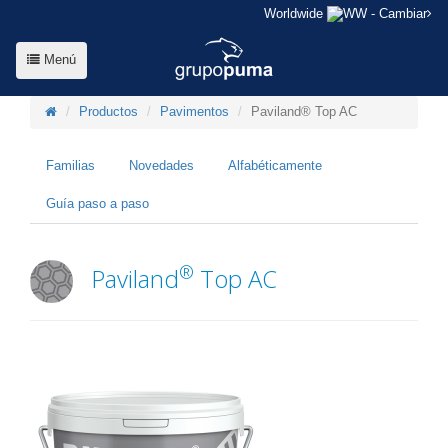
Worldwide
- Cambiar
Menú
Productos
Pavimentos
Paviland® Top AC
Familias
Novedades
Alfabéticamente
Guía paso a paso
®
Paviland
Top AC