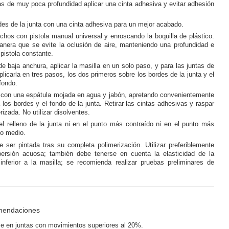
s de muy poca profundidad aplicar una cinta adhesiva y evitar adhesión
des de la junta con una cinta adhesiva para un mejor acabado.
uchos con pistola manual universal y enroscando la boquilla de plástico.
manera que se evite la oclusión de aire, manteniendo una profundidad e
 pistola constante.
de baja anchura, aplicar la masilla en un solo paso, y para las juntas de
plicarla en tres pasos, los dos primeros sobre los bordes de la junta y el
 fondo.
la con una espátula mojada en agua y jabón, apretando convenientemente
a los bordes y el fondo de la junta. Retirar las cintas adhesivas y raspar
rizada. No utilizar disolventes.
l relleno de la junta ni en el punto más contraído ni en el punto más
do medio.
 ser pintada tras su completa polimerización. Utilizar preferiblemente
persión acuosa; también debe tenerse en cuenta la elasticidad de la
 inferior a la masilla; se recomienda realizar pruebas preliminares de
mendaciones
se en juntas con movimientos superiores al 20%.