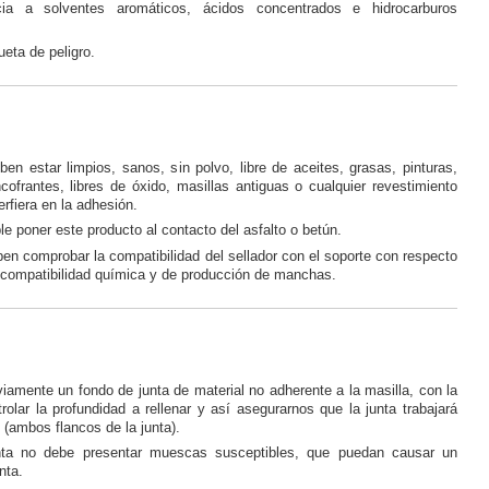
cia a solventes aromáticos, ácidos concentrados e hidrocarburos
ueta de peligro.
en estar limpios, sanos, sin polvo, libre de aceites, grasas, pinturas,
ofrantes, libres de óxido, masillas antiguas o cualquier revestimiento
erfiera en la adhesión.
e poner este producto al contacto del asfalto o betún.
en comprobar la compatibilidad del sellador con el soporte con respecto
, compatibilidad química y de producción de manchas.
iamente un fondo de junta de material no adherente a la masilla, con la
trolar la profundidad a rellenar y así asegurarnos que la junta trabajará
 (ambos flancos de la junta).
nta no debe presentar muescas susceptibles, que puedan causar un
nta.