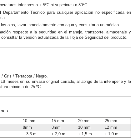
peraturas inferiores a + 5ºC ni superiores a 30ºC.
l Departamento Técnico para cualquier aplicación no especificada en
ica.
los ojos, lavar inmediatamente con agua y consultar a un médico.
mación respecto a la seguridad en el manejo, transporte, almacenaje y
 consultar la versión actualizada de la Hoja de Seguridad del producto.
/ Gris / Terracota / Negro.
8 meses en su envase original cerrado, al abrigo de la intemperie y la
tura máxima de 25 ºC.
ones
10 mm
15 mm
20 mm
25 mm
8mm
8mm
10 mm
12 mm
± 3,5 m
± 2,0 m
± 1,5 m
± 1,0 m