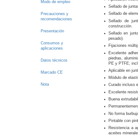
Modo de empleo
Sellado de juntas
Sellado de elem
Precauciones y
recomendaciones
Sellado de jun
construcción.
Presentación
Sellado en junt
pesado).
Consumos y
Fijaciones múltip
aplicaciones
Excelente adher
piedras, alumini
Datos técnicos
PE y PTFE; incl
Aplicable en ju
Marcado CE
Módulo de elast
Nota
Curado incluso 
Excelente resist
Buena extrudabil
Permanentemente
No forma burbuja
Pintable con pin
Resistencia a a
aceites minerale