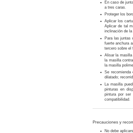
En caso de junta
a tres caras.
Proteger los bor
Aplicar los cart
Aplicar de tal 
inclinación de la
Para las juntas 
fuerte anchura a
tercero sobre el
Alisar la masil
la masilla contr
la masilla polime
Se recomienda e
dilatado; recorri
La masilla puede
pinturas en dis
pintura por ser
compatibilidad.
Precauciones y reco
No debe aplicar