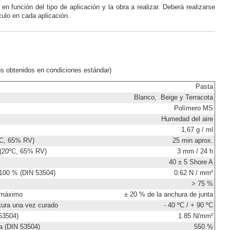
 función del tipo de aplicación y la obra a realizar. Deberá realizarse
ulo en cada aplicación.
os obtenidos en condiciones estándar)
Pasta
Blanco, Beige y Terracota
Polímero MS
Humedad del aire
1,67 g / ml
ºC, 65% RV)
25 min aprox.
 (20ºC, 65% RV)
3 mm / 24 h
40 ± 5 Shore A
 100 % (DIN 53504)
0.62 N / mm²
> 75 %
 máximo
± 20 % de la anchura de junta
tura una vez curado
- 40 ºC / + 90 ºC
53504)
1.85 N/mm²
a (DIN 53504)
550 %