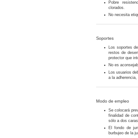
Pobre resisten
clorados.
No necesita etiq
Soportes
Los soportes deb
restos de desenc
protector que int
No es aconsejabl
Los usuarios deb
a la adherencia
Modo de empleo
Se colocará prev
finalidad de con
sólo a dos caras
El fondo de ju
burbujeo de la ju