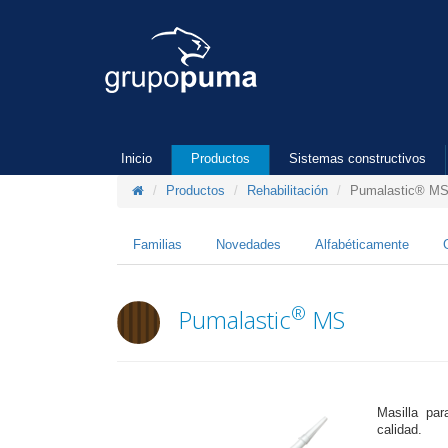
Inicio
Productos
Sistemas constructivos
Productos
Rehabilitación
Pumalastic® M
Familias
Novedades
Alfabéticamente
®
Pumalastic
MS
Masilla pa
calidad.