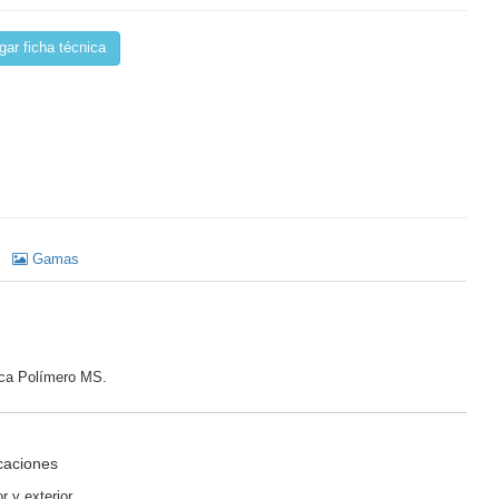
ar ficha técnica
Gamas
ica Polímero MS.
icaciones
r y exterior.