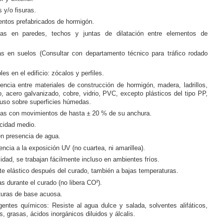
 y/o fisuras.
entos prefabricados de hormigón.
tas en paredes, techos y juntas de dilatación entre elementos de
as en suelos (Consultar con departamento técnico para tráfico rodado
les en el edificio: zócalos y perfiles.
encia entre materiales de construcción de hormigón, madera, ladrillos,
o, acero galvanizado, cobre, vidrio, PVC, excepto plásticos del tipo PP,
uso sobre superficies húmedas.
ntas con movimientos de hasta ± 20 % de su anchura.
icidad medio.
en presencia de agua.
encia a la exposición UV (no cuartea, ni amarillea).
idad, se trabajan fácilmente incluso en ambientes fríos.
 elástico después del curado, también a bajas temperaturas.
s durante el curado (no libera CO²).
turas de base acuosa.
gentes químicos: Resiste al agua dulce y salada, solventes alifáticos,
s, grasas, ácidos inorgánicos diluidos y álcalis.