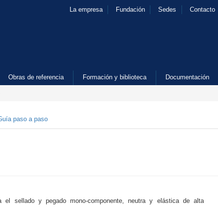
La empresa
Fundación
Sedes
Contacto
Obras de referencia
Formación y biblioteca
Documentación
S
Guía paso a paso
ra el sellado y pegado mono-componente, neutra y elástica de alta