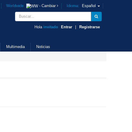
Worldwide
- Cambiar
Idioma:
Español
Hola
invitado
Entrar
|
Registrarse
Multimedia
Noticias