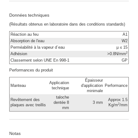
Données techniques
(Résultats obtenus en laboratoire dans des conditions standards)
Réaction au feu
A1
Absorption de l'eau
W2
Perméabilité à la vapeur d´eau
µ ≤ 15
2
Adhésion
>0.8N/mm
Classement selon UNE En 998-1
GP
Performances du produit
Épaisseur
Application
Manteau
d'application
Performance
technique
minimale
taloche
Revêtement des
Approx 1.5
dentée 8
3 mm
2
plaques avec treillis
Kg/m
/mm
mm
Notas