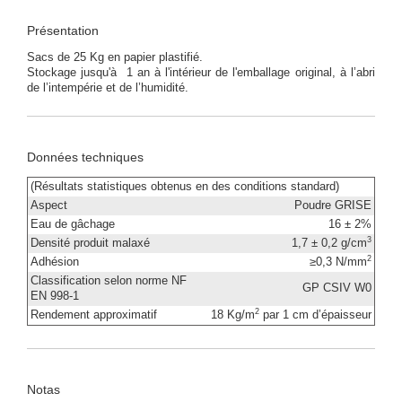
Présentation
Sacs de 25 Kg en papier plastifié.
Stockage jusqu'à 1 an à l'intérieur de l'emballage original, à l’abri
de l’intempérie et de l’humidité.
Données techniques
(Résultats statistiques obtenus en des conditions standard)
Aspect
Poudre GRISE
Eau de gâchage
16 ± 2%
3
Densité produit malaxé
1,7 ± 0,2 g/cm
2
Adhésion
≥0,3 N/mm
Classification selon norme NF
GP CSIV W0
EN 998-1
2
Rendement approximatif
18 Kg/m
par 1 cm d’épaisseur
Notas