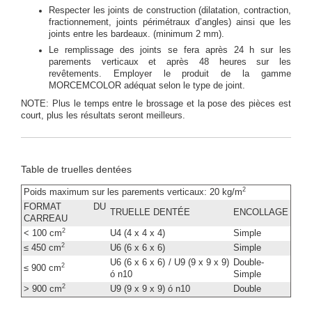
Respecter les joints de construction (dilatation, contraction,
fractionnement, joints périmétraux d’angles) ainsi que les
joints entre les bardeaux. (minimum 2 mm).
Le remplissage des joints se fera après 24 h sur les
parements verticaux et après 48 heures sur les
revêtements. Employer le produit de la gamme
MORCEMCOLOR adéquat selon le type de joint.
NOTE: Plus le temps entre le brossage et la pose des pièces est
court, plus les résultats seront meilleurs.
Table de truelles dentées
2
Poids maximum sur les parements verticaux: 20 kg/m
FORMAT DU
TRUELLE DENTÉE
ENCOLLAGE
CARREAU
2
< 100 cm
U4 (4 x 4 x 4)
Simple
2
≤ 450 cm
U6 (6 x 6 x 6)
Simple
U6 (6 x 6 x 6) / U9 (9 x 9 x 9)
Double-
2
≤ 900 cm
ó n10
Simple
2
> 900 cm
U9 (9 x 9 x 9) ó n10
Double