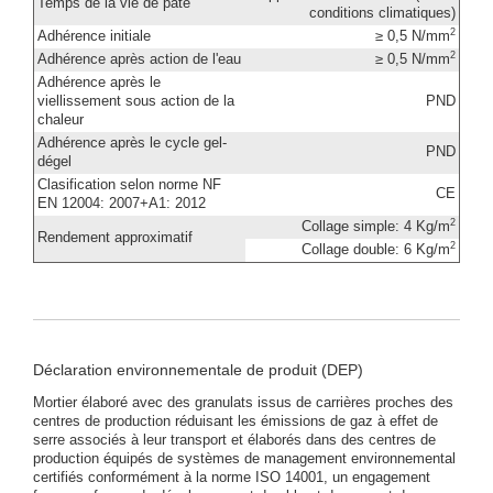
Temps de la vie de pâte
conditions climatiques)
2
Adhérence initiale
≥ 0,5 N/mm
2
Adhérence après action de l'eau
≥ 0,5 N/mm
Adhérence après le
viellissement sous action de la
PND
chaleur
Adhérence après le cycle gel-
PND
dégel
Clasification selon norme NF
CE
EN 12004: 2007+A1: 2012
2
Collage simple: 4 Kg/m
Rendement approximatif
2
Collage double: 6 Kg/m
Déclaration environnementale de produit (DEP)
Mortier élaboré avec des granulats issus de carrières proches des
centres de production réduisant les émissions de gaz à effet de
serre associés à leur transport et élaborés dans des centres de
production équipés de systèmes de management environnemental
certifiés conformément à la norme ISO 14001, un engagement