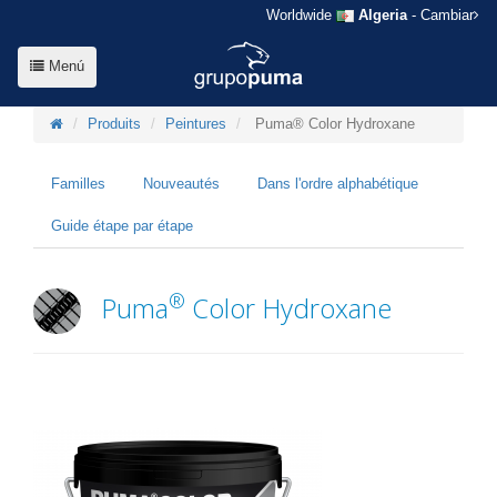
Worldwide
Algeria
- Cambiar
Menú
Produits
Peintures
Puma® Color Hydroxane
Familles
Nouveautés
Dans l'ordre alphabétique
Guide étape par étape
®
Puma
Color Hydroxane