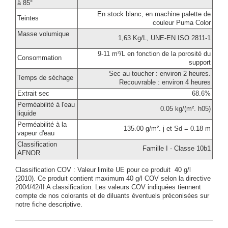
à 85°
En stock blanc, en machine palette de
Teintes
couleur Puma Color
Masse volumique
1,63 Kg/L, UNE-EN ISO 2811-1
9-11 m²/L en fonction de la porosité du
Consommation
support
Sec au toucher : environ 2 heures.
Temps de séchage
Recouvrable : environ 4 heures
Extrait sec
68.6%
Perméabilité à l'eau
0.05 kg/(m². h05)
liquide
Perméabilité à la
135.00 g/m². j et Sd = 0.18 m
vapeur d'eau
Classification
Famille I - Classe 10b1
AFNOR
Classification COV : Valeur limite UE pour ce produit 40 g/l
(2010). Ce produit contient maximum 40 g/l COV selon la directive
2004/42/II A classification. Les valeurs COV indiquées tiennent
compte de nos colorants et de diluants éventuels préconisées sur
notre fiche descriptive.