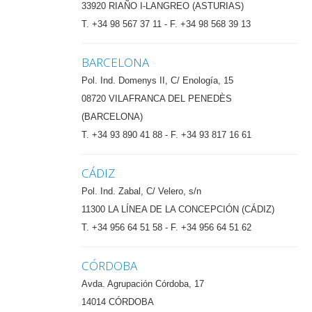
33920 RIAÑO I-LANGREO (ASTURIAS)
T. +34 98 567 37 11 - F. +34 98 568 39 13
BARCELONA
Pol. Ind. Domenys II, C/ Enología, 15
08720 VILAFRANCA DEL PENEDÈS
(BARCELONA)
T. +34 93 890 41 88 - F. +34 93 817 16 61
CÁDIZ
Pol. Ind. Zabal, C/ Velero, s/n
11300 LA LÍNEA DE LA CONCEPCIÓN (CÁDIZ)
T. +34 956 64 51 58 - F. +34 956 64 51 62
CÓRDOBA
Avda. Agrupación Córdoba, 17
14014 CÓRDOBA