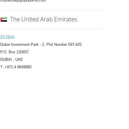
costarica@grupopuma.com
The United Arab Emirates
DUBAI
Dubai Investment Park - 2, Plot Number 597-425
P.O. Box 120657.
DUBAI , UAE
T. +971 4 8849880