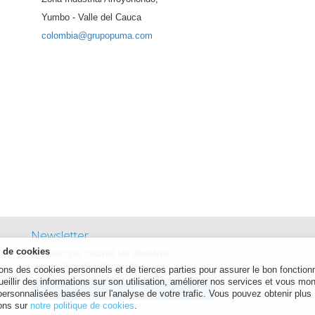
Yumbo - Valle del Cauca
colombia@grupopuma.com
Newsletter
n de cookies
Recevez par courriel les dernières
nouveautés du Groupe Puma.
sons des cookies personnels et de tierces parties pour assurer le bon fonctio
cueillir des informations sur son utilisation, améliorer nos services et vous mo
S'inscrire
personnalisées basées sur l'analyse de votre trafic. Vous pouvez obtenir plus
ions sur
notre politique de cookies
.