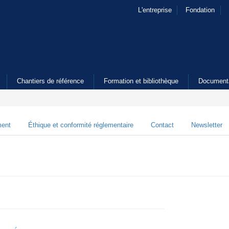
L'entreprise
Fondation
Chantiers de référence
Formation et bibliothèque
Document
ment
Éthique et conformité réglementaire
Contact
Newsletter