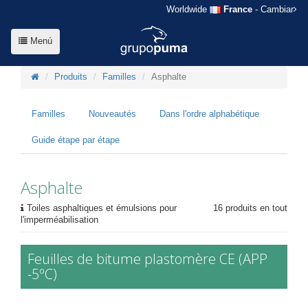
Worldwide
France
- Cambiar
Menú
Produits
Familles
Asphalte
Familles
Nouveautés
Dans l'ordre alphabétique
Guide étape par étape
Asphalte
Toiles asphaltiques et émulsions pour
16 produits en tout
l'imperméabilisation
Feuilles de bitume plastomère CE (APP
-5ºC)