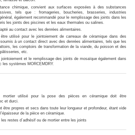
e, terrasse et balcon.
istance chimique, convient aux surfaces exposées à des substances
ssives, tels que : fromageries, boucheries, brasseries, industries
 général, également recommandé pour le remplissage des joints dans les
ris les joints des piscines et les eaux thermales ou salines.
dapté au contact avec les denrées alimentaires.
 être utilisé pour le jointoiement de carreaux de céramique dans des
soumis à un contact direct avec des denrées alimentaires, tels que les
attoirs, les comptoirs de transformation de la viande, du poisson et des
 pâtisseries, etc.
e jointoiement et le remplissage des joints de mosaïque également dans
vec les systèmes MORCEMDRY.
e mortier utilisé pour la pose des pièces en céramique doit être
c et durci.
nt être propres et secs dans toute leur longueur et profondeur, étant vide
l’épaisseur de la pièce en céramique.
r les restes d´adhésif ou de mortier entre les joints