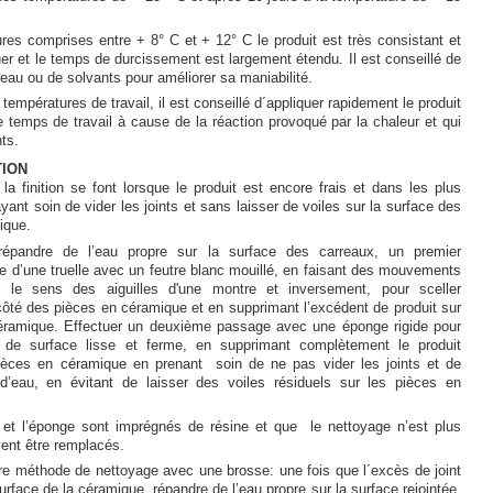
es comprises entre + 8° C et + 12° C le produit est très consistant et
iquer et le temps de durcissement est largement étendu. Il est conseillé de
’eau ou de solvants pour améliorer sa maniabilité.
températures de travail, il est conseillé d´appliquer rapidement le produit
le temps de travail à cause de la réaction provoqué par la chaleur et qui
nts.
TION
la finition se font lorsque le produit est encore frais et dans les plus
ayant soin de vider les joints et sans laisser de voiles sur la surface des
ique.
répandre de l’eau propre sur la surface des carreaux, un premier
de d’une truelle avec un feutre blanc mouillé, en faisant des mouvements
ns le sens des aiguilles d'une montre et inversement, pour sceller
côté des pièces en céramique et en supprimant l’excédent de produit sur
éramique. Effectuer un deuxième passage avec une éponge rigide pour
t de surface lisse et ferme, en supprimant complètement le produit
èces en céramique en prenant soin de ne pas vider les joints et de
d’eau, en évitant de laisser des voiles résiduels sur les pièces en
 et l’éponge sont imprégnés de résine et que le nettoyage n’est plus
ivent être remplacés.
tre méthode de nettoyage avec une brosse: une fois que l´excès de joint
surface de la céramique, répandre de l’eau propre sur la surface rejointée.