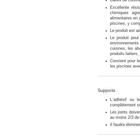
Dalles de cuisin
Excellente rés
chimiques agre
alimentaires en
piscines, y comp
Le produit est a
Le produit peut
environnements 
cuisines, les ab
produits laitiers,
Convient pour l
les piscines a
Supports
L´adhésif ou l
complètement se
Les joints doive
au moins 2/3 de 
Il faudra élimine