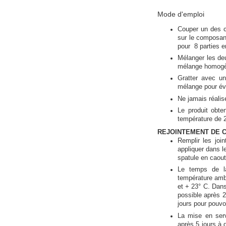
Mode d'emploi
Couper un des c
sur le composan
pour 8 parties e
Mélanger les de
mélange homogèn
Gratter avec un
mélange pour évit
Ne jamais réalis
Le produit obte
température de 
REJOINTEMENT DE 
Remplir les joi
appliquer dans l
spatule en caou
Le temps de la
température ambi
et + 23° C. Dans
possible après 2
jours pour pouvoi
La mise en serv
après 5 jours à 