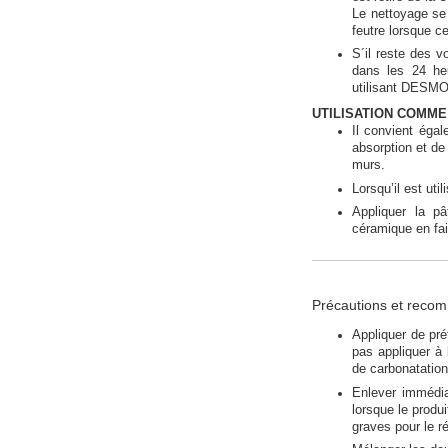
Le nettoyage se
feutre lorsque ce
S´il reste des v
dans les 24 heu
utilisant DESMOR
UTILISATION COMME
Il convient éga
absorption et de
murs.
Lorsqu’il est ut
Appliquer la p
céramique en fai
Précautions et reco
Appliquer de pré
pas appliquer à 
de carbonatation 
Enlever immédia
lorsque le produ
graves pour le ré