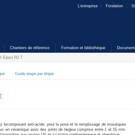
L'entreprise
Fondation
S
Chantiers de référence
Formation et bibliothèque
Document
® Epoxi R2 T
que
Guide étape par étape
T
xy bicomposant anti-acide, pour la pose et le remplissage de mosaïques
aux en céramique avec des joints de largeur comprise entre 1 et 15 mm.
l’exposition aux rayons UV et à l´action météorologique et climatique