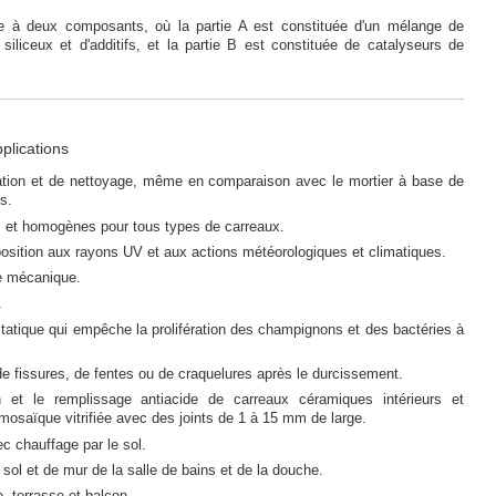
de à deux composants, où la partie A est constituée d'un mélange de
 siliceux et d'additifs, et la partie B est constituée de catalyseurs de
pplications
ication et de nettoyage, même en comparaison avec le mortier à base de
s.
s et homogènes pour tous types de carreaux.
position aux rayons UV et aux actions météorologiques et climatiques.
e mécanique.
.
statique qui empêche la prolifération des champignons et des bactéries à
e fissures, de fentes ou de craquelures après le durcissement.
n et le remplissage antiacide de carreaux céramiques intérieurs et
 mosaïque vitrifiée avec des joints de 1 à 15 mm de large.
ec chauffage par le sol.
ol et de mur de la salle de bains et de la douche.