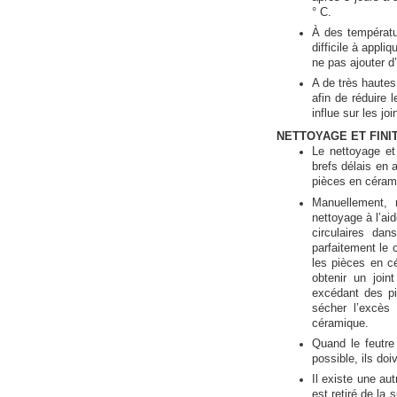
° C.
À des températur
difficile à appl
ne pas ajouter d
A de très hautes 
afin de réduire 
influe sur les joi
NETTOYAGE ET FINI
Le nettoyage et 
brefs délais en 
pièces en céram
Manuellement, 
nettoyage à l’ai
circulaires da
parfaitement le 
les pièces en c
obtenir un join
excédant des pi
sécher l’excès 
céramique.
Quand le feutre
possible, ils do
Il existe une au
est retiré de la 