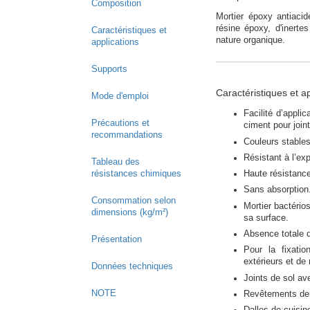
Composition
Mortier époxy antiaci
résine époxy, d'inertes
Caractéristiques et
nature organique.
applications
Supports
Caractéristiques et a
Mode d'emploi
Facilité d’appl
Précautions et
ciment pour joint
recommandations
Couleurs stable
Résistant à l’ex
Tableau des
résistances chimiques
Haute résistanc
Sans absorption
Consommation selon
Mortier bactério
dimensions (kg/m²)
sa surface.
Absence totale d
Présentation
Pour la fixatio
extérieurs et de
Données techniques
Joints de sol av
NOTE
Revêtements de s