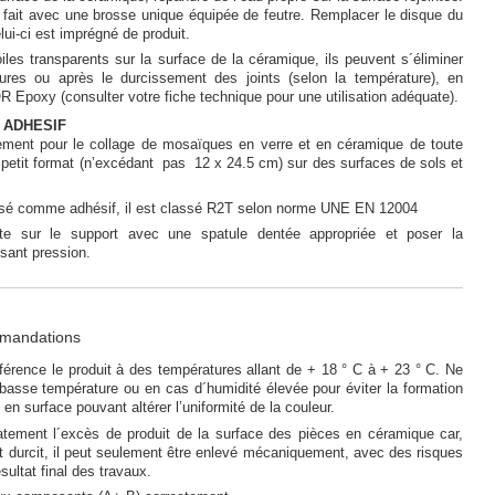
 fait avec une brosse unique équipée de feutre. Remplacer le disque du
lui-ci est imprégné de produit.
oiles transparents sur la surface de la céramique, ils peuvent s´éliminer
res ou après le durcissement des joints (selon la température), en
 Epoxy (consulter votre fiche technique pour une utilisation adéquate).
 ADHESIF
lement pour le collage de mosaïques en verre et en céramique de toute
 petit format (n’excédant pas 12 x 24.5 cm) sur des surfaces de sols et
ilisé comme adhésif, il est classé R2T selon norme UNE EN 12004
âte sur le support avec une spatule dentée appropriée et poser la
sant pression.
mmandations
férence le produit à des températures allant de + 18 ° C à + 23 ° C. Ne
basse température ou en cas d´humidité élevée pour éviter la formation
en surface pouvant altérer l’uniformité de la couleur.
tement l´excès de produit de la surface des pièces en céramique car,
it durcit, il peut seulement être enlevé mécaniquement, avec des risques
sultat final des travaux.