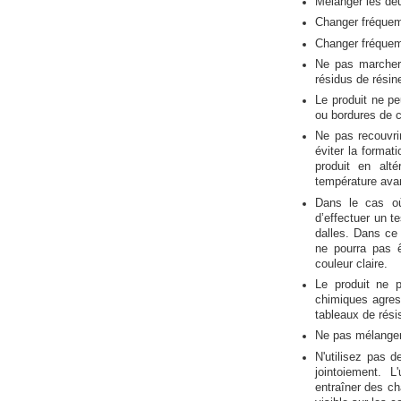
Mélanger les de
Changer fréquem
Changer fréquemm
Ne pas marcher 
résidus de résin
Le produit ne pe
ou bordures de 
Ne pas recouvri
éviter la format
produit en alt
température avan
Dans le cas où 
d’effectuer un te
dalles. Dans ce 
ne pourra pas 
couleur claire.
Le produit ne p
chimiques agres
tableaux de rési
Ne pas mélanger 
N'utilisez pas d
jointoiement. 
entraîner des ch