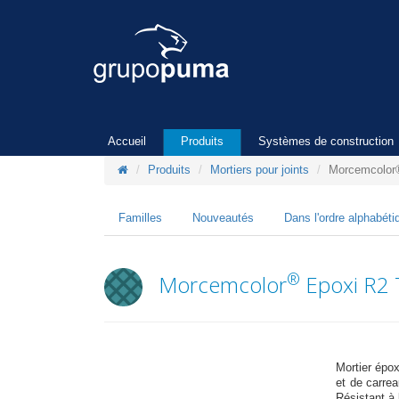
Accueil
Produits
Systèmes de construction
Produits
Mortiers pour joints
Morcemcolor
Familles
Nouveautés
Dans l'ordre alphabéti
®
Morcemcolor
Epoxi R2 
Mortier épo
et de carre
Résistant à 