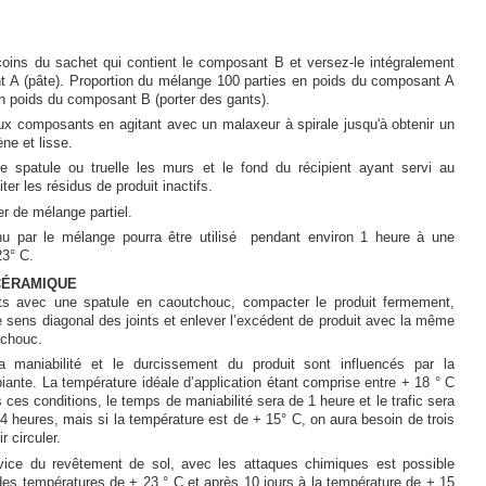
oins du sachet qui contient le composant B et versez-le intégralement
t A (pâte). Proportion du mélange 100 parties en poids du composant A
n poids du composant B (porter des gants).
ux composants en agitant avec un malaxeur à spirale jusqu'à obtenir un
e et lisse.
e spatule ou truelle les murs et le fond du récipient ayant servi au
er les résidus de produit inactifs.
er de mélange partiel.
nu par le mélange pourra être utilisé pendant environ 1 heure à une
23° C.
CÉRAMIQUE
nts avec une spatule en caoutchouc, compacter le produit fermement,
e sens diagonal des joints et enlever l’excédent de produit avec la même
tchouc.
 maniabilité et le durcissement du produit sont influencés par la
ante. La température idéale d’application étant comprise entre + 18 ° C
 ces conditions, le temps de maniabilité sera de 1 heure et le trafic sera
4 heures, mais si la température est de + 15° C, on aura besoin de trois
r circuler.
ice du revêtement de sol, avec les attaques chimiques est possible
des températures de + 23 ° C et après 10 jours à la température de + 15