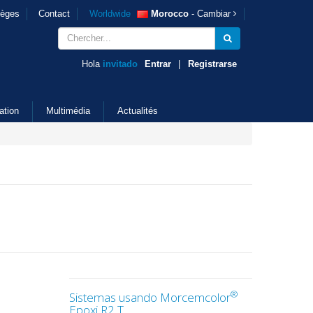
ièges
Contact
Worldwide
Morocco
- Cambiar
Hola
invitado
Entrar
|
Registrarse
ation
Multimédia
Actualités
®
Sistemas usando Morcemcolor
Epoxi R2 T