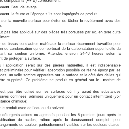
ux composants (A+ B) correctement.
ment l’eau de lavage.
ent le feutre et l’éponge s´ils sont imprégnés de produit.
sur la nouvelle surface pour éviter de tâcher le revêtement avec des
e.
ut pas être appliqué sur des pièces très poreuses par ex. en terre cuite
ciment.
r de tissus ou d’autres matériaux la surface récemment travaillée pour
ion de condensation qui comporterait de la carbonatation superficielle du
érant sa couleur uniforme. Attendez environ 24-48 heures selon la
t de protéger la surface.
l´application serait sur des pierres naturelles, il est indispensable
st préliminaire pour vérifier l’absorption possible de résine époxy par les
cas, un voile sombre apparaitra sur la surface et le côté des dalles qui
être supprimé. Ce problème se produit en général sur le marbre de
eut pas être utilisé sur les surfaces où il y aurait des substances
sives confinées, admises uniquement pour un contact intermittent (voir
stance chimique).
le produit avec de l’eau ou du solvant.
e détergents acides ou agressifs pendant les 5 premiers jours après le
L'utilisation de acides, même après le durcissement complet, peut
angements de couleur, particulièrement visibles sur les couleurs claires.