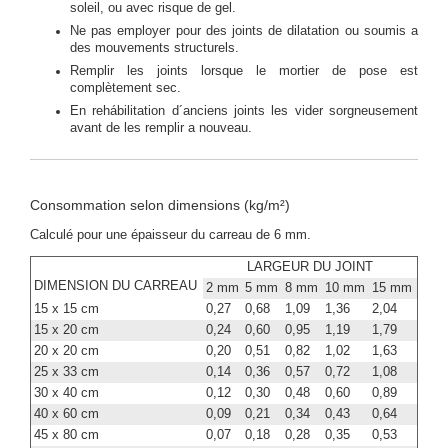
soleil, ou avec risque de gel.
Ne pas employer pour des joints de dilatation ou soumis a
des mouvements structurels.
Remplir les joints lorsque le mortier de pose est
complètement sec.
En rehábilitation d´anciens joints les vider sorgneusement
avant de les remplir a nouveau.
Consommation selon dimensions (kg/m²)
Calculé pour une épaisseur du carreau de 6 mm.
LARGEUR DU JOINT
DIMENSION DU CARREAU
2 mm
5 mm
8 mm
10 mm
15 mm
15 x 15 cm
0,27
0,68
1,09
1,36
2,04
15 x 20 cm
0,24
0,60
0,95
1,19
1,79
20 x 20 cm
0,20
0,51
0,82
1,02
1,63
25 x 33 cm
0,14
0,36
0,57
0,72
1,08
30 x 40 cm
0,12
0,30
0,48
0,60
0,89
40 x 60 cm
0,09
0,21
0,34
0,43
0,64
45 x 80 cm
0,07
0,18
0,28
0,35
0,53