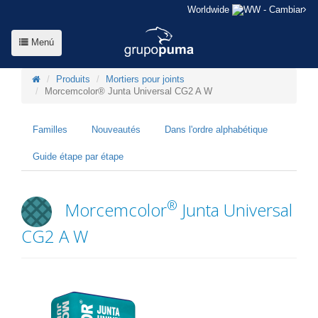
Worldwide
- Cambiar
Menú
Produits
Mortiers pour joints
Morcemcolor® Junta Universal CG2 A W
Familles
Nouveautés
Dans l'ordre alphabétique
Guide étape par étape
®
Morcemcolor
Junta Universal
CG2 A W