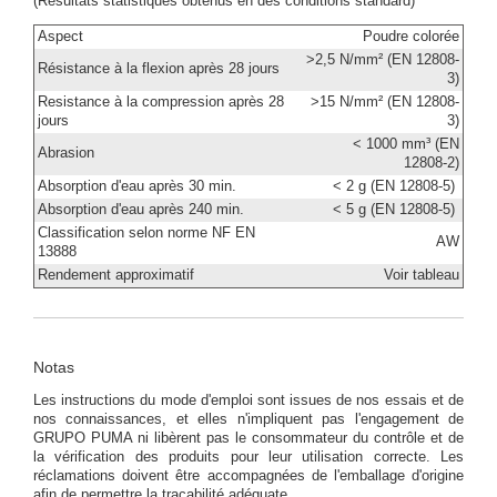
(Résultats statistiques obtenus en des conditions standard)
Aspect
Poudre colorée
>2,5 N/mm² (EN 12808-
Résistance à la flexion après 28 jours
3)
Resistance à la compression après 28
>15 N/mm² (EN 12808-
jours
3)
< 1000 mm³ (EN
Abrasion
12808-2)
Absorption d'eau après 30 min.
< 2 g (EN 12808-5)
Absorption d'eau après 240 min.
< 5 g (EN 12808-5)
Classification selon norme NF EN
AW
13888
Rendement approximatif
Voir tableau
Notas
Les instructions du mode d'emploi sont issues de nos essais et de
nos connaissances, et elles n'impliquent pas l'engagement de
GRUPO PUMA ni libèrent pas le consommateur du contrôle et de
la vérification des produits pour leur utilisation correcte. Les
réclamations doivent être accompagnées de l'emballage d'origine
afin de permettre la traçabilité adéquate.