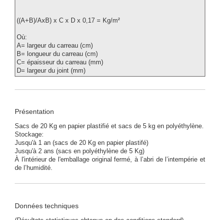
((A+B)/AxB) x C x D x 0,17 = Kg/m²
Où:
A= largeur du carreau (cm)
B= longueur du carreau (cm)
C= épaisseur du carreau (mm)
D= largeur du joint (mm)
Présentation
Sacs de 20 Kg en papier plastifié et sacs de 5 kg en polyéthylène.
Stockage:
Jusqu'à 1 an (sacs de 20 Kg en papier plastifé)
Jusqu'à 2 ans (sacs en polyéthylène de 5 Kg)
À l'intérieur de l'emballage original fermé, à l’abri de l’intempérie et
de l’humidité.
Données techniques