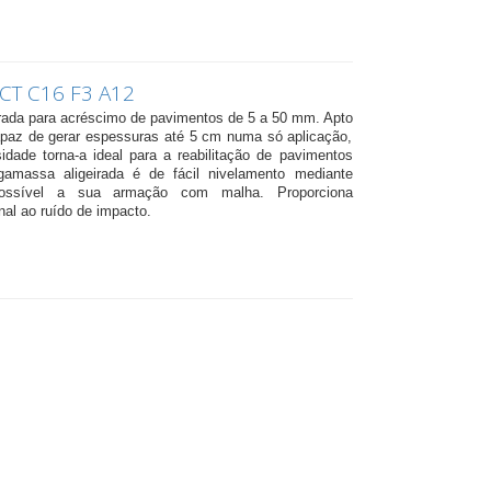
CT C16 F3 A12
rada para acréscimo de pavimentos de 5 a 50 mm. Apto
apaz de gerar espessuras até 5 cm numa só aplicação,
idade torna-a ideal para a reabilitação de pavimentos
gamassa aligeirada é de fácil nivelamento mediante
ossível a sua armação com malha. Proporciona
nal ao ruído de impacto.