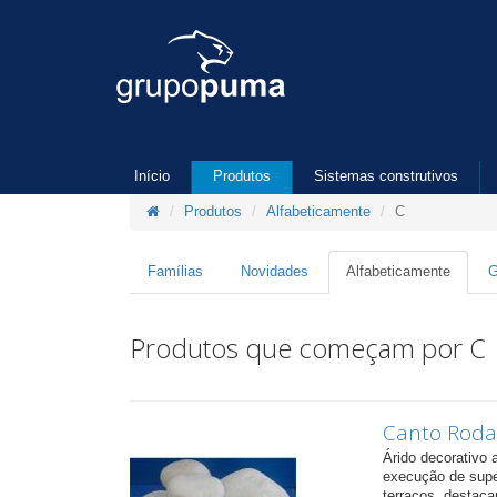
Início
Produtos
Sistemas construtivos
Produtos
Alfabeticamente
C
Famílias
Novidades
Alfabeticamente
G
Produtos que começam por C
Canto Rod
Árido decorativo 
execução de super
terraços, destaca