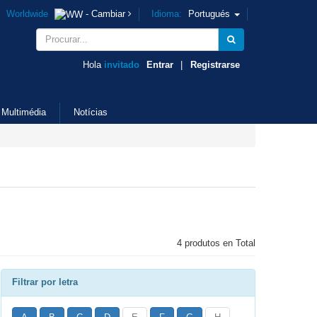
Worldwide
- Cambiar
Idioma:
Portugués
Hola
invitado
Entrar
|
Registrarse
Multimédia
Notícias
4 produtos en Total
Filtrar por letra