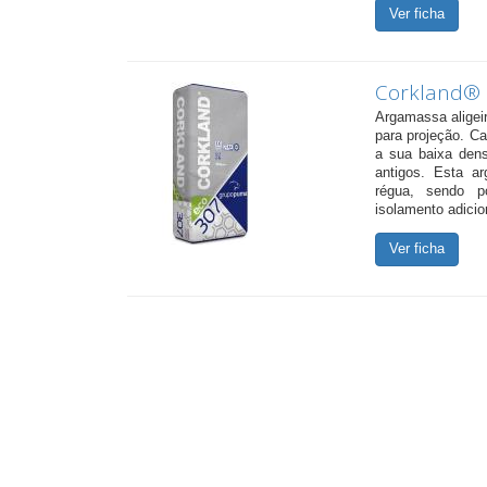
Ver ficha
Corkland® 
Argamassa aligei
para projeção. C
a sua baixa dens
antigos. Esta ar
régua, sendo p
isolamento adicio
Ver ficha