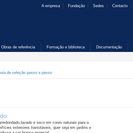
A empresa
Fundação
Sedes
Contacto
Obras de referência
Formação e biblioteca
Documentação
uia de seleção passo a passo
ado
arredondado,lavado e seco em cores naturais para a
fícies exteriores transitáveis, quer seja em jardins e
ndo-se a cor branco especial.