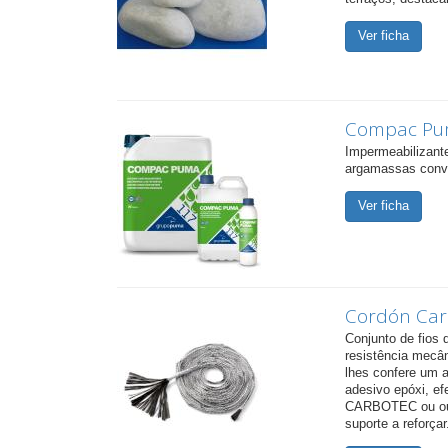
Ver ficha
Compac P
Impermeabilizan
argamassas conv
Ver ficha
Cordón Car
Conjunto de fios 
resistência mecân
lhes confere um 
adesivo epóxi, ef
CARBOTEC ou outr
suporte a reforçar