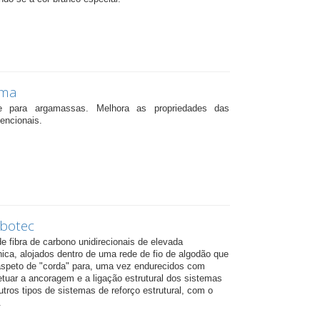
uma
te para argamassas. Melhora as propriedades das
encionais.
botec
de fibra de carbono unidirecionais de elevada
ica, alojados dentro de uma rede de fio de algodão que
aspeto de "corda" para, uma vez endurecidos com
etuar a ancoragem e a ligação estrutural dos sistemas
os tipos de sistemas de reforço estrutural, com o
.