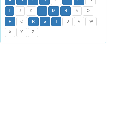
A
B
C
D
E
F
G
H
I
J
K
L
M
N
ñ
O
P
Q
R
S
T
U
V
W
X
Y
Z