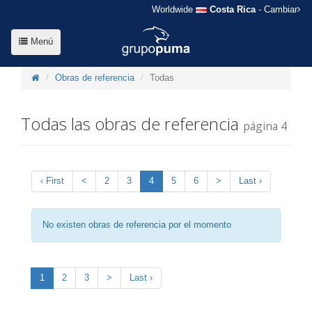
Worldwide
Costa Rica
- Cambiar
Menú
Obras de referencia
Todas
Todas las obras de referencia
página 4
‹ First
<
2
3
4
5
6
>
Last ›
No existen obras de referencia por el momento
1
2
3
>
Last ›