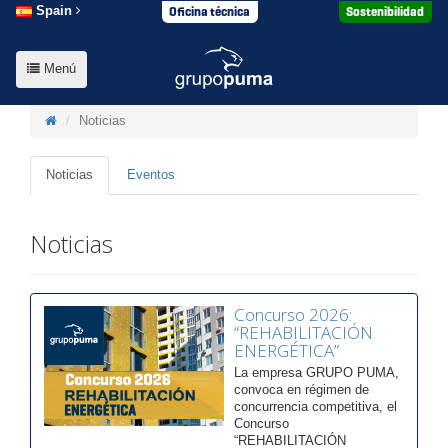
Oficina técnica
Sostenibilidad
Spain
Menú
Noticias
Noticias
Eventos
Noticias
Concurso 2026:
“REHABILITACIÓN
ENERGÉTICA”
La empresa GRUPO PUMA,
convoca en régimen de
concurrencia competitiva, el
Concurso
“REHABILITACIÓN