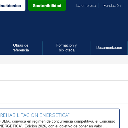
ina técnica
Sostenibilidad
La empresa
Fundación
Obras de
Formación y
Documentación
referencia
biblioteca
 “REHABILITACIÓN ENERGÉTICA”
MA, convoca en régimen de concurrencia competitiva, el Concurso
RGÉTICA”, Edición 2026, con el objetivo de poner en valor …