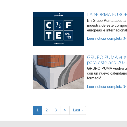
LA NORMA EUROPE
En Grupo Puma apostamo
muestra de este comprom
europeas e internacion
Leer noticia completa
GRUPO PUMA vuelve
para este año 202
GRUPO PUMA vuelve a p
con un nuevo calendari
formació…
Leer noticia completa
1
2
3
>
Last ›