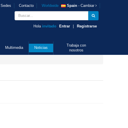
Sedes
Contacto
Worldwide
Spain
- Cambiar
Hola
invitado
Entrar
|
Registrarse
Trabaja con
Multimedia
Noticias
nosotros