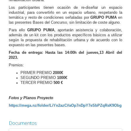
Los participantes tienen ocasión de re-diseñar un espacio
industrial, para convertirlo en un espacio urbano, respetando la
temática y resto de condiciones señaladas por
GRUPO PUMA
en
las presentes Bases del Concurso, sin limitación de coste alguno.
Para ello
GRUPO PUMA
, aportarán asistencia y colaboración,
además de un kit con los productos específicos básicos a utilizar
según la propuesta de rehabilitación urbana y de acuerdo con lo
expuesto en las presentes bases.
Fecha de entrega: Hasta las 14:00h del jueves,13 Abril del
2023.
Premios:
PRIMER PREMIO
2000€
SEGUNDO PREMIO
1000€
TERCER PREMIO
500 €
Fotos y Planos Proyecto
https://mega.nz/folder/LiYn2azC#aOp7nDpY7eSbPZqRsK9Obg
Documentos