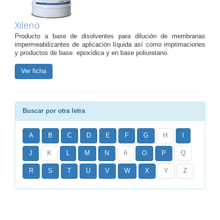
Xileno
Producto a base de disolventes para dilución de membranas
impermeabilizantes de aplicación líquida así como imprimaciones
y productos de base epoxídica y en base poliuretano.
Ver ficha
Buscar por otra letra
A
B
C
D
E
F
G
H
I
J
K
L
M
N
ñ
O
P
Q
R
S
T
U
V
W
X
Y
Z