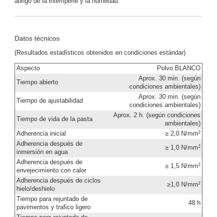
abrigo de la intemperie y la humedad.
Datos técnicos
(Resultados estadísticos obtenidos en condiciones estándar)
Aspecto
Polvo BLANCO
Aprox. 30 min. (según
Tiempo abierto
condiciones ambientales)
Aprox. 30 min. (según
Tiempo de ajustabilidad
condiciones ambientales)
Aprox. 2 h. (según condiciones
Tiempo de vida de la pasta
ambientales)
2
Adherencia inicial
≥ 2,0 N/mm
Adherencia después de
2
≥ 1,0 N/mm
inmersión en agua
Adherencia después de
2
≥ 1,5 N/mm
envejecimiento con calor
Adherencia después de ciclos
2
≥1,0 N/mm
hielo/deshielo
Tiempo para rejuntado de
48 h
pavimentos y trafico ligero