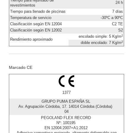
Tiempo para rejuntado de
24 h
revestimientos
Tiempo para llenado de piscinas
7 días
Temperatura de servicio
-30ºC a 90ºC
Clasificación según EN 12004
C2 TE
Clasificación según EN 12002
S2
2
encolado simple: 5 Kg/m
Rendimiento aproximado
2
doble encolado: 7 Kg/m
Marcado CE
1377
GRUPO PUMA ESPAÑA SL
Av. Agrupación Córdoba, 17. 14014 Córdoba (Córdoba)
04
PEGOLAND FLEX RECORD
Nº: 100195
EN 12004:2007+A1:2012