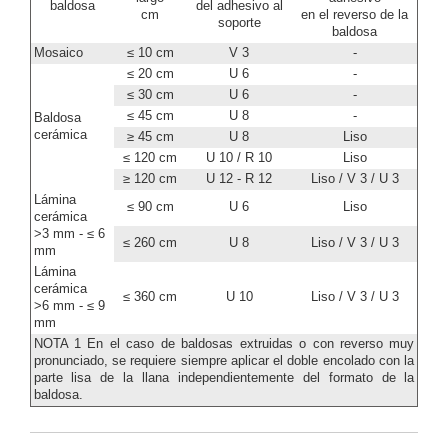
baldosa
del adhesivo al
cm
en el reverso de la
soporte
baldosa
Mosaico
≤ 10 cm
V 3
-
≤ 20 cm
U 6
-
≤ 30 cm
U 6
-
≤ 45 cm
U 8
-
Baldosa
cerámica
≥ 45 cm
U 8
Liso
≤ 120 cm
U 10 / R 10
Liso
≥ 120 cm
U 12 - R 12
Liso / V 3 / U 3
Lámina
≤ 90 cm
U 6
Liso
cerámica
>3 mm - ≤ 6
≤ 260 cm
U 8
Liso / V 3 / U 3
mm
Lámina
cerámica
≤ 360 cm
U 10
Liso / V 3 / U 3
>6 mm - ≤ 9
mm
NOTA 1 En el caso de baldosas extruidas o con reverso muy
pronunciado, se requiere siempre aplicar el doble encolado con la
parte lisa de la llana independientemente del formato de la
baldosa.