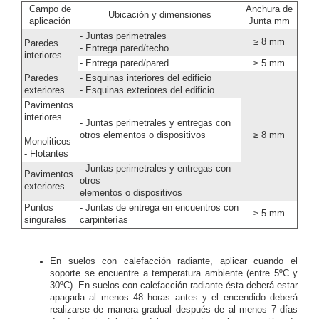
Campo de
Anchura de
Ubicación y dimensiones
aplicación
Junta mm
- Juntas perimetrales
≥ 8 mm
Paredes
- Entrega pared/techo
interiores
- Entrega pared/pared
≥ 5 mm
Paredes
- Esquinas interiores del edificio
exteriores
- Esquinas exteriores del edificio
Pavimentos
interiores
- Juntas perimetrales y entregas con
-
otros elementos o dispositivos
≥ 8 mm
Monoliticos
- Flotantes
- Juntas perimetrales y entregas con
Pavimentos
otros
exteriores
elementos o dispositivos
Puntos
- Juntas de entrega en encuentros con
≥ 5 mm
singurales
carpinterías
En suelos con calefacción radiante, aplicar cuando el
soporte se encuentre a temperatura ambiente (entre 5ºC y
30ºC). En suelos con calefacción radiante ésta deberá estar
apagada al menos 48 horas antes y el encendido deberá
realizarse de manera gradual después de al menos 7 días