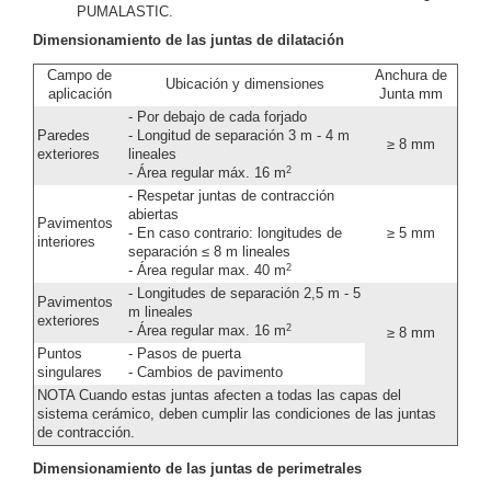
PUMALASTIC.
Dimensionamiento de las juntas de dilatación
Campo de
Anchura de
Ubicación y dimensiones
aplicación
Junta mm
- Por debajo de cada forjado
Paredes
- Longitud de separación 3 m - 4 m
≥ 8 mm
exteriores
lineales
2
- Área regular máx. 16 m
- Respetar juntas de contracción
abiertas
Pavimentos
- En caso contrario: longitudes de
≥ 5 mm
interiores
separación ≤ 8 m lineales
2
- Área regular max. 40 m
- Longitudes de separación 2,5 m - 5
Pavimentos
m lineales
exteriores
2
- Área regular max. 16 m
≥ 8 mm
Puntos
- Pasos de puerta
singulares
- Cambios de pavimento
NOTA Cuando estas juntas afecten a todas las capas del
sistema cerámico, deben cumplir las condiciones de las juntas
de contracción.
Dimensionamiento de las juntas de perimetrales