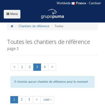
Worldwide
France
- Cambiar
Menú
Chantiers de référence
Toutes
Toutes les chantiers de référence
page 3
<
1
2
3
4
>
Il n'existe aucun chantier de référence pour le moment
1
2
3
>
Last ›