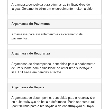
Argamassa concebida para eliminar as infiltra��es de
�gua. Geralmente t�m um endurecimento muito r�pido.
Argamassa de Pavimenta
Argamassa para assentamento e calcetamento de
pavimentos.
Argamassa de Regulariza
Argamassa de desempenho, concebida para o acabamento
de um suporte com a finalidade de obter uma superf�cie
lisa. Utiliza-se em paredes e tectos.
Argamassa de Repara
Argamassa de desempenho, concebida para a repara��o
ou substitui��o de bet�o defeituoso. Pode ser estrutural
(contribuindo para a resist�ncia da constru��o) ou n�o