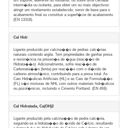
um suporte, aderente ou flutuante, ou sobre uma camada
interm�dia ou isolante, para obter um ou mais objectivos:
atingir um nivelamento estabelecido, servir de base para o
acabamento final ou constituir a superf�cie de acabamento.
(EN 13318).
Cal Hidr
Ligante produzido por calcina��o de pedras calc�rias
naturais contendo argila. Tem propriedades de ganhar presa
e resist�ncia na presen�a de �gua (reac��o de
Hidrata��o). Adicionalmente, sofre reac��o de
Carbonata��o (lenta) por reac��o com o di�xido de
carbono atmosf�rico, contribuindo para a presa total. As
Cais Hidr�ulicas Artificiais (HL) e as Cais de Formula��o
(FL) s�o misturas de NHL com outros materiais hidr�ulicos
ou pozol�nicos, incluindo o Cimento Portland. (EN 459).
Cal Hidratada, Ca(OH)2
Ligante produzido pela calcina��o de pedra calc�ria,
seguindo-se a hidrata��o do �xido de C�lcio, resultando