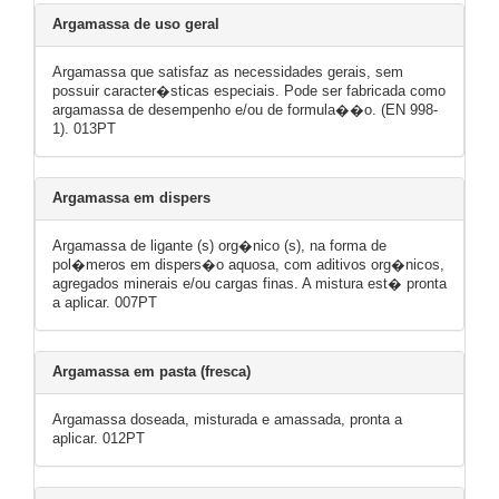
Argamassa de uso geral
Argamassa que satisfaz as necessidades gerais, sem
possuir caracter�sticas especiais. Pode ser fabricada como
argamassa de desempenho e/ou de formula��o. (EN 998-
1). 013PT
Argamassa em dispers
Argamassa de ligante (s) org�nico (s), na forma de
pol�meros em dispers�o aquosa, com aditivos org�nicos,
agregados minerais e/ou cargas finas. A mistura est� pronta
a aplicar. 007PT
Argamassa em pasta (fresca)
Argamassa doseada, misturada e amassada, pronta a
aplicar. 012PT