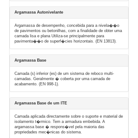
Argamassa Autonivelante
Argamassa de desempenho, concebida para a nivela��o
de pavimentos ou betonilhas, com a finalidade de obter uma
camada lisa e plana Utiliza-se principalmente para
pavimenta��o de superf�cies horizontais. (EN 13813).
Argamassa Base
Camada (s) inferior (es) de um sistema de reboco multi-
camadas. Geralmente � coberta por uma camada de
acabamento. (EN 998-1).
Argamassa Base de um ITE
Camada aplicada directamente sobre o suporte e material de
isolamento t�rmico. Tem a armadura embebida. A
argamassa base � respons�vel pela maioria das
propriedades mec�nicas do sistema.