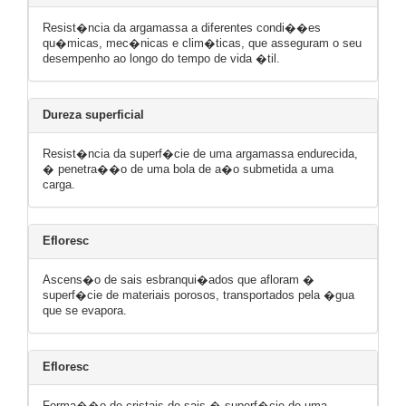
Resist�ncia da argamassa a diferentes condi��es
qu�micas, mec�nicas e clim�ticas, que asseguram o seu
desempenho ao longo do tempo de vida �til.
Dureza superficial
Resist�ncia da superf�cie de uma argamassa endurecida,
� penetra��o de uma bola de a�o submetida a uma
carga.
Efloresc
Ascens�o de sais esbranqui�ados que afloram �
superf�cie de materiais porosos, transportados pela �gua
que se evapora.
Efloresc
Forma��o de cristais de sais � superf�cie de uma