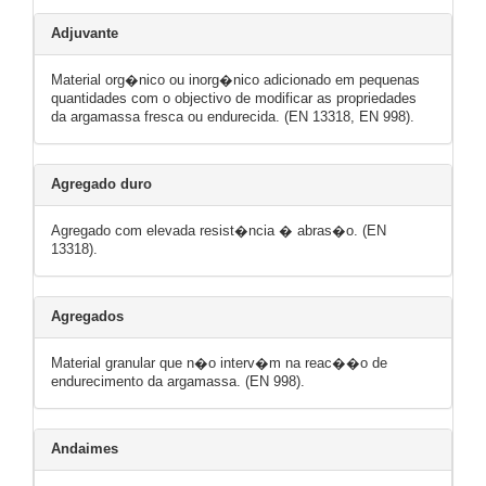
Adjuvante
Material org�nico ou inorg�nico adicionado em pequenas
quantidades com o objectivo de modificar as propriedades
da argamassa fresca ou endurecida. (EN 13318, EN 998).
Agregado duro
Agregado com elevada resist�ncia � abras�o. (EN
13318).
Agregados
Material granular que n�o interv�m na reac��o de
endurecimento da argamassa. (EN 998).
Andaimes