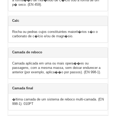
a forma��o de Hidr�xido de C�lcio sob a forma de um
p� seco. (EN 459).
Calc
Rocha ou pedras cujos constituintes maiorit�rios s�o o
carbonato de c�lcio e/ou de magn�sio.
Camada de reboco
Camada aplicada em uma ou mais opera��es ou
passagens, com a mesma massa, sem deixar endurecer a
anterior (por exemplo, aplica��o por passos). (EN 998-1).
Camada final
�ltima camada de um sistema de reboco multi-camada. (EN
998-1). 010PT