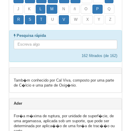
J
K
L
M
N
ñ
O
P
Q
R
S
T
U
V
W
X
Y
Z
Pesquisa rápida
162
filtrados (de 162)
Tamb�m conhecido por Cal Viva, composto por uma parte
de C�lcio e uma parte de Oxig�nio.
Ader
For�a m�xima de ruptura, por unidade de superf�cie, de
uma argamassa, aplicada sob um suporte, que pode ser
determinada por aplica��o de uma for�a de trac��o ou
corte.