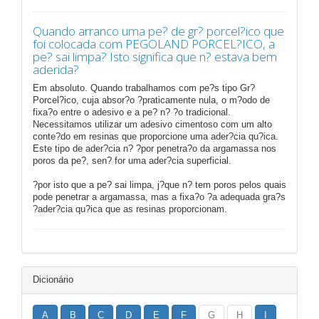
Quando arranco uma pe? de gr? porcel?ico que
foi colocada com PEGOLAND PORCEL?ICO, a
pe? sai limpa? Isto significa que n? estava bem
aderida?
Em absoluto. Quando trabalhamos com pe?s tipo Gr?
Porcel?ico, cuja absor?o ?praticamente nula, o m?odo de
fixa?o entre o adesivo e a pe? n? ?o tradicional.
Necessitamos utilizar um adesivo cimentoso com um alto
conte?do em resinas que proporcione uma ader?cia qu?ica.
Este tipo de ader?cia n? ?por penetra?o da argamassa nos
poros da pe?, sen? for uma ader?cia superficial.
?por isto que a pe? sai limpa, j?que n? tem poros pelos quais
pode penetrar a argamassa, mas a fixa?o ?a adequada gra?s
?ader?cia qu?ica que as resinas proporcionam.
Dicionário
A
B
C
D
E
F
G
H
I