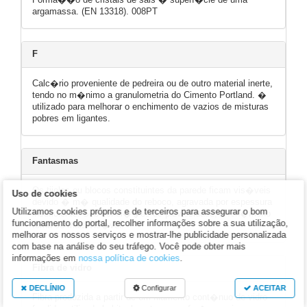
argamassa. (EN 13318). 008PT
F
Calc�rio proveniente de pedreira ou de outro material inerte,
tendo no m�nimo a granulometria do Cimento Portland. �
utilizado para melhorar o enchimento de vazios de misturas
pobres em ligantes.
Fantasmas
Os tijolos ou blocos constituintes da parede ficam vis�veis
Uso de cookies
devido � m� qualidade do reboco, agravada por espessura
Utilizamos cookies próprios e de terceiros para assegurar o bom
insuficiente. Sob condi��es de pluviosidade, o fen�meno
funcionamento do portal, recolher informações sobre a sua utilização,
torna-se mais vis�vel.
melhorar os nossos serviços e mostrar-lhe publicidade personalizada
com base na análise do seu tráfego. Você pode obter mais
informações em
nossa política de cookies
.
Fibra de vidro
DECLÍNIO
Configurar
ACEITAR
Fibra produzida a partir de um filamento cont�nuo de vidro