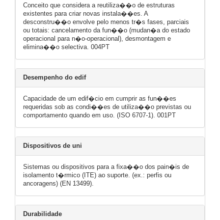
Conceito que considera a reutiliza��o de estruturas
existentes para criar novas instala��es. A
desconstru��o envolve pelo menos tr�s fases, parciais
ou totais: cancelamento da fun��o (mudan�a do estado
operacional para n�o-operacional), desmontagem e
elimina��o selectiva. 004PT
Desempenho do edif
Capacidade de um edif�cio em cumprir as fun��es
requeridas sob as condi��es de utiliza��o previstas ou
comportamento quando em uso. (ISO 6707-1). 001PT
Dispositivos de uni
Sistemas ou dispositivos para a fixa��o dos pain�is de
isolamento t�rmico (ITE) ao suporte. (ex.: perfis ou
ancoragens) (EN 13499).
Durabilidade