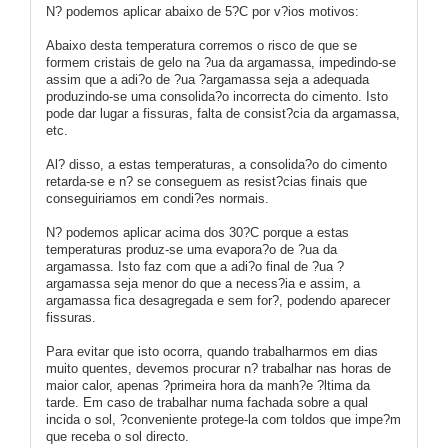
N? podemos aplicar abaixo de 5?C por v?ios motivos:
Abaixo desta temperatura corremos o risco de que se
formem cristais de gelo na ?ua da argamassa, impedindo-se
assim que a adi?o de ?ua ?argamassa seja a adequada
produzindo-se uma consolida?o incorrecta do cimento. Isto
pode dar lugar a fissuras, falta de consist?cia da argamassa,
etc.
Al? disso, a estas temperaturas, a consolida?o do cimento
retarda-se e n? se conseguem as resist?cias finais que
conseguiriamos em condi?es normais.
N? podemos aplicar acima dos 30?C porque a estas
temperaturas produz-se uma evapora?o de ?ua da
argamassa. Isto faz com que a adi?o final de ?ua ?
argamassa seja menor do que a necess?ia e assim, a
argamassa fica desagregada e sem for?, podendo aparecer
fissuras.
Para evitar que isto ocorra, quando trabalharmos em dias
muito quentes, devemos procurar n? trabalhar nas horas de
maior calor, apenas ?primeira hora da manh?e ?ltima da
tarde. Em caso de trabalhar numa fachada sobre a qual
incida o sol, ?conveniente protege-la com toldos que impe?m
que receba o sol directo.