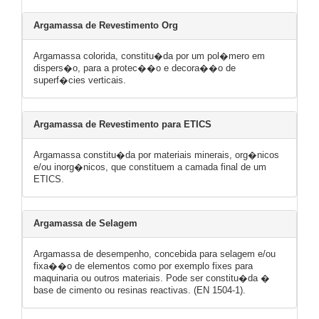
Argamassa de Revestimento Org
Argamassa colorida, constitu�da por um pol�mero em
dispers�o, para a protec��o e decora��o de
superf�cies verticais.
Argamassa de Revestimento para ETICS
Argamassa constitu�da por materiais minerais, org�nicos
e/ou inorg�nicos, que constituem a camada final de um
ETICS.
Argamassa de Selagem
Argamassa de desempenho, concebida para selagem e/ou
fixa��o de elementos como por exemplo fixes para
maquinaria ou outros materiais. Pode ser constitu�da �
base de cimento ou resinas reactivas. (EN 1504-1).