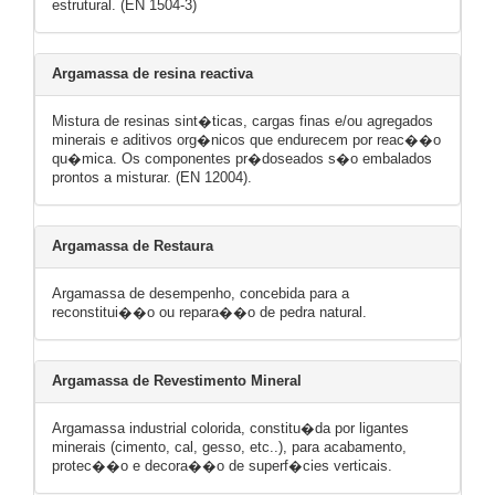
estrutural. (EN 1504-3)
Argamassa de resina reactiva
Mistura de resinas sint�ticas, cargas finas e/ou agregados
minerais e aditivos org�nicos que endurecem por reac��o
qu�mica. Os componentes pr�doseados s�o embalados
prontos a misturar. (EN 12004).
Argamassa de Restaura
Argamassa de desempenho, concebida para a
reconstitui��o ou repara��o de pedra natural.
Argamassa de Revestimento Mineral
Argamassa industrial colorida, constitu�da por ligantes
minerais (cimento, cal, gesso, etc..), para acabamento,
protec��o e decora��o de superf�cies verticais.