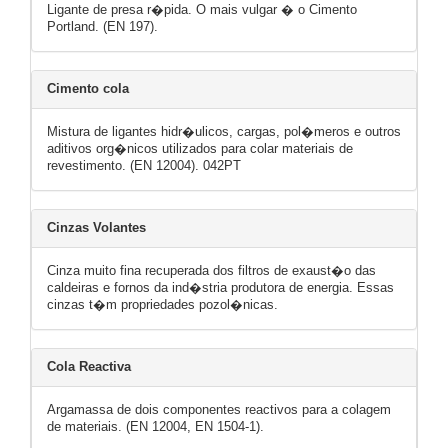
Ligante de presa r�pida. O mais vulgar � o Cimento
Portland. (EN 197).
Cimento cola
Mistura de ligantes hidr�ulicos, cargas, pol�meros e outros
aditivos org�nicos utilizados para colar materiais de
revestimento. (EN 12004). 042PT
Cinzas Volantes
Cinza muito fina recuperada dos filtros de exaust�o das
caldeiras e fornos da ind�stria produtora de energia. Essas
cinzas t�m propriedades pozol�nicas.
Cola Reactiva
Argamassa de dois componentes reactivos para a colagem
de materiais. (EN 12004, EN 1504-1).