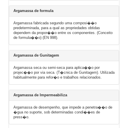
Argamassa de formula
Argamassa fabricada segundo uma composi��o
predeterminada, para a qual as propriedades obtidas
dependem da propor��o entre os componentes. (Conceito
de formula��o) (EN 998).
Argamassa de Gunitagem
Argamassa seca ou semi-seca para aplica��o por
projec��o por via seca. (T�cnica de Gunitagem). Utilizada
habitualmente para refor�o e trabalhos relacionados.
Argamassa de Impermeabiliza
Argamassa de desempenho, que impede a penetra��o de
�gua no suporte, sob determinadas condi��es de
press�o.