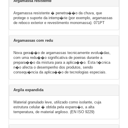
Argamassa resistente
Argamassa resistente � penetra��o da chuva, que
protege o suporte da intemp�rie (por exemplo, argamassas
de reboco exterior e revestimento monomassa). 071PT
Argamassas com redu
Nova gera��o de argamassas tecnicamente evolu�das,
com uma redu��o significativa de poeiras durante a
prepara��o da mistura para a aplica��o. Esta t�cnica
n�o afecta o desempenho dos produtos, sendo
consequ�ncia da aplica��o de tecnologias especiais.
Argila expandida
Material granulado leve, utilizado como isolante, cuja
estrutura celular � obtida pela expans�o, a alta
temperatura, de material argiloso. (EN ISO 9229)