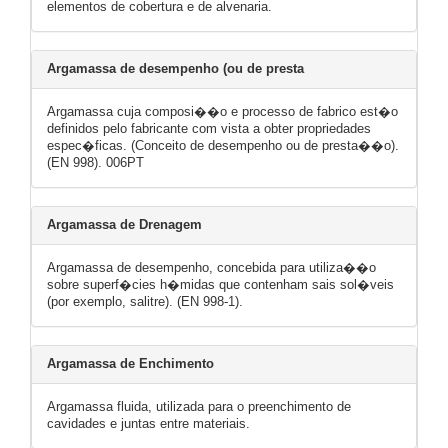
elementos de cobertura e de alvenaria.
Argamassa de desempenho (ou de presta
Argamassa cuja composi��o e processo de fabrico est�o
definidos pelo fabricante com vista a obter propriedades
espec�ficas. (Conceito de desempenho ou de presta��o).
(EN 998). 006PT
Argamassa de Drenagem
Argamassa de desempenho, concebida para utiliza��o
sobre superf�cies h�midas que contenham sais sol�veis
(por exemplo, salitre). (EN 998-1).
Argamassa de Enchimento
Argamassa fluida, utilizada para o preenchimento de
cavidades e juntas entre materiais.