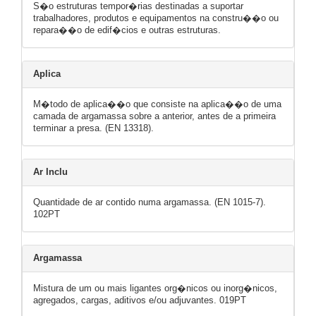
S�o estruturas tempor�rias destinadas a suportar
trabalhadores, produtos e equipamentos na constru��o ou
repara��o de edif�cios e outras estruturas.
Aplica
M�todo de aplica��o que consiste na aplica��o de uma
camada de argamassa sobre a anterior, antes de a primeira
terminar a presa. (EN 13318).
Ar Inclu
Quantidade de ar contido numa argamassa. (EN 1015-7).
102PT
Argamassa
Mistura de um ou mais ligantes org�nicos ou inorg�nicos,
agregados, cargas, aditivos e/ou adjuvantes. 019PT