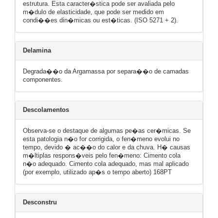
estrutura. Esta caracter�stica pode ser avaliada pelo
m�dulo de elasticidade, que pode ser medido em
condi��es din�micas ou est�ticas. (ISO 5271 + 2).
Delamina
Degrada��o da Argamassa por separa��o de camadas
componentes.
Descolamentos
Observa-se o destaque de algumas pe�as cer�micas. Se
esta patologia n�o for corrigida, o fen�meno evolui no
tempo, devido � ac��o do calor e da chuva. H� causas
m�ltiplas respons�veis pelo fen�meno: Cimento cola
n�o adequado. Cimento cola adequado, mas mal aplicado
(por exemplo, utilizado ap�s o tempo aberto) 168PT
Desconstru