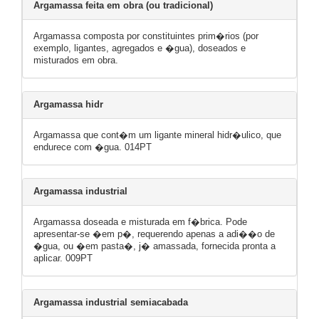
Argamassa feita em obra (ou tradicional)
Argamassa composta por constituintes prim�rios (por
exemplo, ligantes, agregados e �gua), doseados e
misturados em obra.
Argamassa hidr
Argamassa que cont�m um ligante mineral hidr�ulico, que
endurece com �gua. 014PT
Argamassa industrial
Argamassa doseada e misturada em f�brica. Pode
apresentar-se �em p�, requerendo apenas a adi��o de
�gua, ou �em pasta�, j� amassada, fornecida pronta a
aplicar. 009PT
Argamassa industrial semiacabada