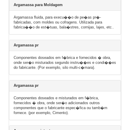
Argamassa para Moldagem
Argamassa fluida, para execu��o de pe�as pr�-
fabricadas, com moldes ou cofragens. Utilizada para
fabrica��o de est�tuas, bala�stres, cornijas, lajes, etc..
Argamassa pr
Componentes doseados em f�brica e fornecidos � obra,
onde ser�o misturados segundo instru��es e condi��es
do fabricante. (Por exemplo, silo multi-c�mara).
Argamassa pr
Componentes doseados e misturados em f�brica,
fornecidos � obra, onde ser�o adicionados outros
componentes que o fabricante espec�fica ou tamb�m
fornece. (por exemplo, Cimento).