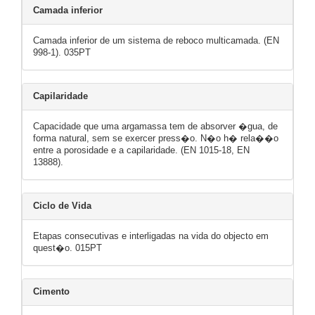
Camada inferior
Camada inferior de um sistema de reboco multicamada. (EN
998-1). 035PT
Capilaridade
Capacidade que uma argamassa tem de absorver �gua, de
forma natural, sem se exercer press�o. N�o h� rela��o
entre a porosidade e a capilaridade. (EN 1015-18, EN
13888).
Ciclo de Vida
Etapas consecutivas e interligadas na vida do objecto em
quest�o. 015PT
Cimento