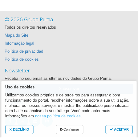
© 2026 Grupo Puma
Todos os direitos reservados
Mapa do Site
Informação legal
Política de privacidad
Política de cookies
Newsletter
Receba no seu email as últimas novidades do Grupo Puma.
Uso de cookies
Subscrever
Utilizamos cookies próprios e de terceiros para assegurar o bom
Siga-nos
funcionamento do portal, recolher informações sobre a sua utilização,
melhorar os nossos serviços e mostrar-lhe publicidade personalizada
Queremos estar sempre perto de si
com base na análise do seu tráfego. Você pode obter mais
informações em
nossa política de cookies
.
DECLÍNIO
Configurar
ACEITAR