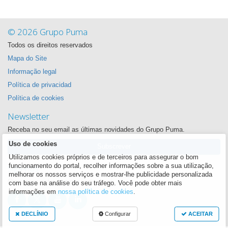
© 2026 Grupo Puma
Todos os direitos reservados
Mapa do Site
Informação legal
Política de privacidad
Política de cookies
Newsletter
Receba no seu email as últimas novidades do Grupo Puma.
Uso de cookies
Subscrever
Utilizamos cookies próprios e de terceiros para assegurar o bom
Siga-nos
funcionamento do portal, recolher informações sobre a sua utilização,
melhorar os nossos serviços e mostrar-lhe publicidade personalizada
Queremos estar sempre perto de si
com base na análise do seu tráfego. Você pode obter mais
informações em
nossa política de cookies
.
DECLÍNIO
Configurar
ACEITAR