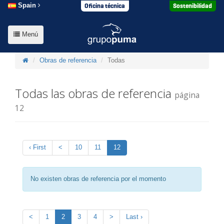
Oficina técnica
Sostenibilidad
Spain
Menú
Obras de referencia
Todas
Todas las obras de referencia
página
12
‹ First
<
10
11
12
No existen obras de referencia por el momento
<
1
2
3
4
>
Last ›